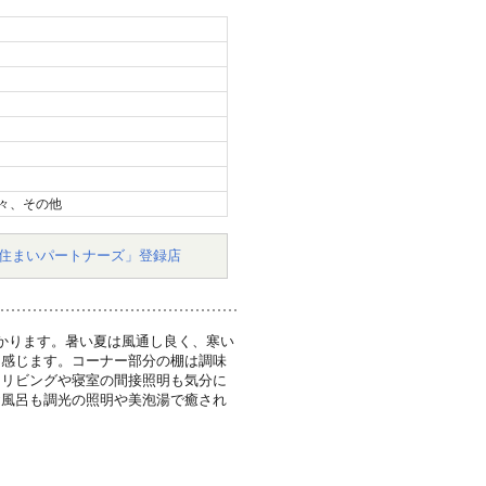
々、その他
住まいパートナーズ」登録店
かります。暑い夏は風通し良く、寒い
く感じます。コーナー部分の棚は調味
。リビングや寝室の間接照明も気分に
お風呂も調光の照明や美泡湯で癒され