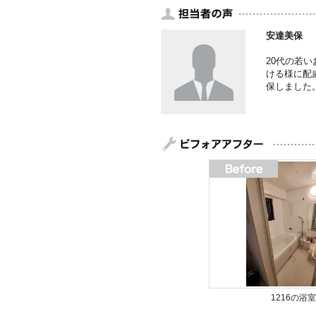
安達美保
20代の若
ける様に配
保しました
1216の浴室