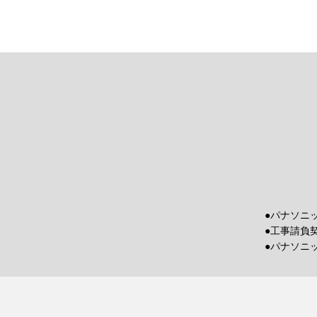
●パナソニ
●工事請負
●パナソニ