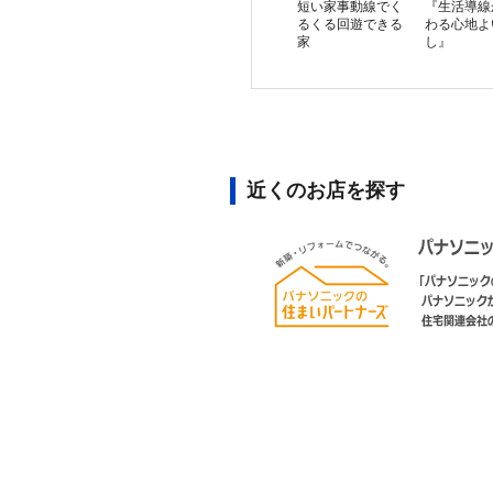
短い家事動線でく
『生活導線
るくる回遊できる
わる心地よ
家
し』
近くのお店を探す