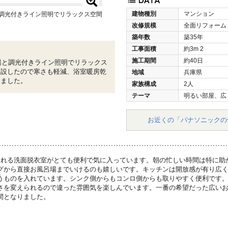
建物種別
マンション
と調光付きライン照明でリラックス空間
改修規模
全面リフォーム
築年数
築35年
工事面積
約3m
2
施工期間
約40日
泡湯と調光付きライン照明でリラックス
移設したので寒さも軽減、浴室暖房乾
地域
兵庫県
りました。
家族構成
2人
テーマ
明るい部屋、広
お近くの「パナソニックの
入れる洗面脱衣室がとても便利で気に入っています。朝の忙しい時間は特に助
グから直接お風呂場までいけるのも嬉しいです。キッチンは開放感が有り広
うものを入れています。シンク側からもコンロ側からも取りやすく便利です
さを変えられるので違った雰囲気を楽しんでいます。一番の希望だった広い
間となりました。