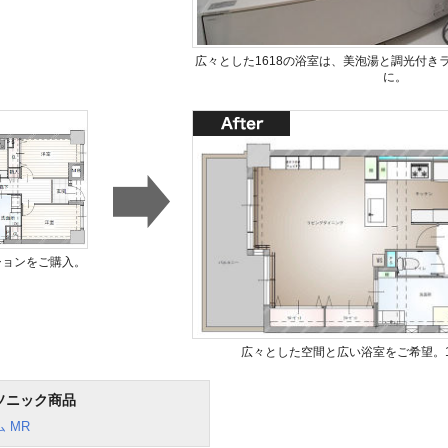
広々とした1618の浴室は、美泡湯と調光付き
に。
ションをご購入。
広々とした空間と広い浴室をご希望。1
ソニック商品
 MR