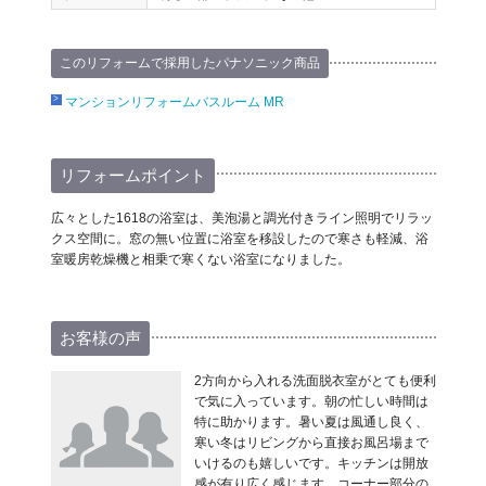
このリフォームで採用したパナソニック商品
マンションリフォームバスルーム MR
リフォームポイント
広々とした1618の浴室は、美泡湯と調光付きライン照明でリラッ
クス空間に。窓の無い位置に浴室を移設したので寒さも軽減、浴
室暖房乾燥機と相乗で寒くない浴室になりました。
お客様の声
2方向から入れる洗面脱衣室がとても便利
で気に入っています。朝の忙しい時間は
特に助かります。暑い夏は風通し良く、
寒い冬はリビングから直接お風呂場まで
いけるのも嬉しいです。キッチンは開放
感が有り広く感じます。コーナー部分の