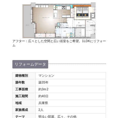
アフター：広々とした空間と広い浴室をご希望。1LDKにリフォー
ム
リフォームデータ
建物種別
マンション
築年数
築35年
工事面積
約3m
2
施工期間
約40日
地域
兵庫県
家族構成
2人
テーマ
明るい部屋、広々、その他