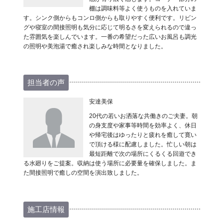
棚は調味料等よく使うものを入れていま
す。シンク側からもコンロ側からも取りやすく便利です。リビン
グや寝室の間接照明も気分に応じて明るさを変えられるので違っ
た雰囲気を楽しんでいます。一番の希望だった広いお風呂も調光
の照明や美泡湯で癒され楽しみな時間となりました。
担当者の声
安達美保
20代の若いお洒落な共働きのご夫妻。朝
の身支度や家事等時間を効率よく、休日
や帰宅後はゆったりと疲れを癒して寛い
で頂ける様に配慮しました。忙しい朝は
最短距離で次の場所にくるくる回遊でき
る水廻りをご提案。収納は使う場所に必要量を確保しました。ま
た間接照明で癒しの空間を演出致しました。
施工店情報