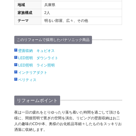
地域
兵庫県
家族構成
2人
テーマ
明るい部屋、広々、その他
このリフォームで採用したパナソニック商品
壁面収納 キュビオス
LED照明 ダウンライト
LED照明 ライン照明
インテリアダクト
ベリティス
リフォームポイント
夜は一日の疲れをとりゆったり落ち着いた時間を過ごして頂ける
様に、間接照明で寛ぎの空間を演出。リビングの壁面収納はお二
人の趣味のCDや本、奥様のお化粧品等細々したものをスッキリお
洒落に収納します。