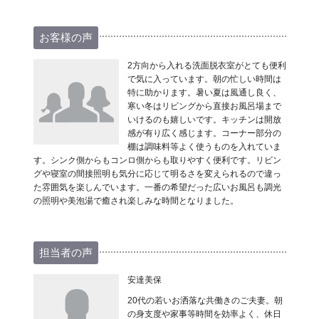
お客様の声
2方向から入れる洗面脱衣室がとても便利
で気に入っています。朝の忙しい時間は
特に助かります。暑い夏は風通し良く、
寒い冬はリビングから直接お風呂場まで
いけるのも嬉しいです。キッチンは開放
感が有り広く感じます。コーナー部分の
棚は調味料等よく使うものを入れていま
す。シンク側からもコンロ側からも取りやすく便利です。リビン
グや寝室の間接照明も気分に応じて明るさを変えられるので違っ
た雰囲気を楽しんでいます。一番の希望だった広いお風呂も調光
の照明や美泡湯で癒され楽しみな時間となりました。
担当者の声
安達美保
20代の若いお洒落な共働きのご夫妻。朝
の身支度や家事等時間を効率よく、休日