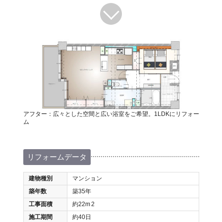
アフター：広々とした空間と広い浴室をご希望。1LDKにリフォー
ム
リフォームデータ
建物種別
マンション
築年数
築35年
工事面積
約22m
2
施工期間
約40日