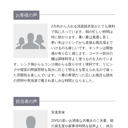
お客様の声
2方向から入れる洗面脱衣室がとても便利
で気に入っています。朝の忙しい時間は
特に助かります。暑い夏は風通し良く、
寒い冬はリビングから直接お風呂場まで
いけるのも嬉しいです。キッチンは開放
感が有り広く感じます。コーナー部分の
棚は調味料等よく使うものを入れていま
す。シンク側からもコンロ側からも取りやすく便利です。リビン
グや寝室の間接照明も気分に応じて明るさを変えられるので違っ
た雰囲気を楽しんでいます。一番の希望だった広いお風呂も調光
の照明や美泡湯で癒され楽しみな時間となりました。
担当者の声
安達美保
20代の若いお洒落な共働きのご夫妻。朝
の身支度や家事等時間を効率よく、休日