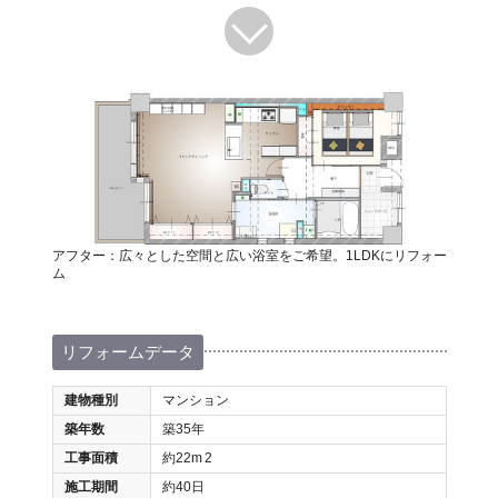
アフター：広々とした空間と広い浴室をご希望。1LDKにリフォー
ム
リフォームデータ
建物種別
マンション
築年数
築35年
工事面積
約22m
2
施工期間
約40日