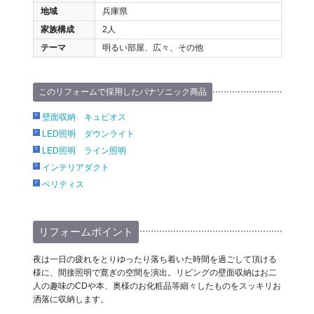
地域
兵庫県
家族構成
2人
テーマ
明るい部屋、広々、その他
このリフォームで採用したパナソニック商品
壁面収納 キュビオス
LED照明 ダウンライト
LED照明 ライン照明
インテリアダクト
ベリティス
リフォームポイント
夜は一日の疲れをとりゆったり落ち着いた時間を過ごして頂ける
様に、間接照明で寛ぎの空間を演出。リビングの壁面収納はお二
人の趣味のCDや本、奥様のお化粧品等細々したものをスッキリお
洒落に収納します。