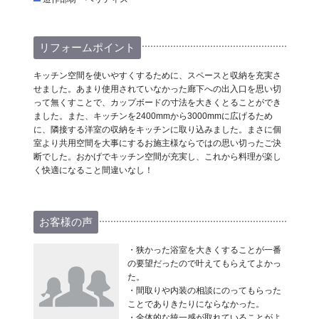
リフォームポイント
キッチン空間を使いやすくするために、スペースと収納を充実さ
せました。あまり使用されていなかった廊下への出入口を思い切
って無くすことで、カップボードの寸法を大きくとることができ
ました。また、キッチンを2400mmから3000mmに広げるため
に、隣接する洋室の収納をキッチンに取り込みました。まさに個
室より共用空間を大事にするお施主様ならではの思い切ったご決
断でした。おかげでキッチン空間が充実し、これから料理が楽し
く快適になること間違いなし！
お客様の声
・狭かった浴室を大きくすることが一番
の要望だったので叶えてもらえてよかっ
た。
・間取りや内装の相談にのってもらった
ことでありきたりにならなかった。
・全体的な統一感が取れていることがよ