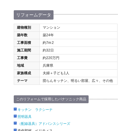
リフォームデータ
建物種別
マンション
築年数
築24年
工事面積
約7m
2
施工期間
約32日
工事費
約220万円
地域
兵庫県
家族構成
夫婦＋子ども1人
テーマ
団らんキッチン、明るい部屋、広々、その他
このリフォームで採用したパナソニック商品
キッチン ラクシーナ
照明器具
（配線器具）アドバンスシリーズ
造作部材 ベリティス