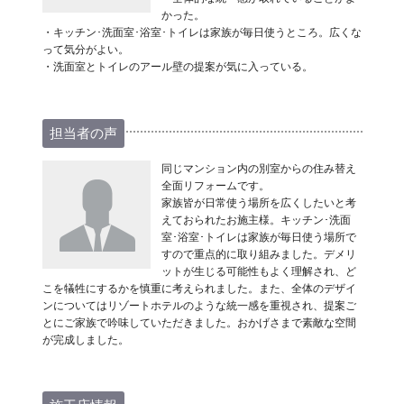
かった。
・キッチン･洗面室･浴室･トイレは家族が毎日使うところ。広くな
って気分がよい。
・洗面室とトイレのアール壁の提案が気に入っている。
担当者の声
同じマンション内の別室からの住み替え
全面リフォームです。
家族皆が日常使う場所を広くしたいと考
えておられたお施主様。キッチン･洗面
室･浴室･トイレは家族が毎日使う場所で
すので重点的に取り組みました。デメリ
ットが生じる可能性もよく理解され、ど
こを犠牲にするかを慎重に考えられました。また、全体のデザイ
ンについてはリゾートホテルのような統一感を重視され、提案ご
とにご家族で吟味していただきました。おかげさまで素敵な空間
が完成しました。