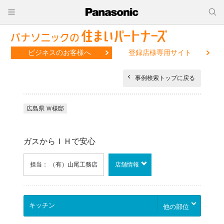
ビジネスのお客様へ
登録店様専用サイト
事例検索トップに戻る
広島県 Ｗ様邸
ガスからＩＨで安心
担当： （有）山尾工務店
店舗情報
他の部位