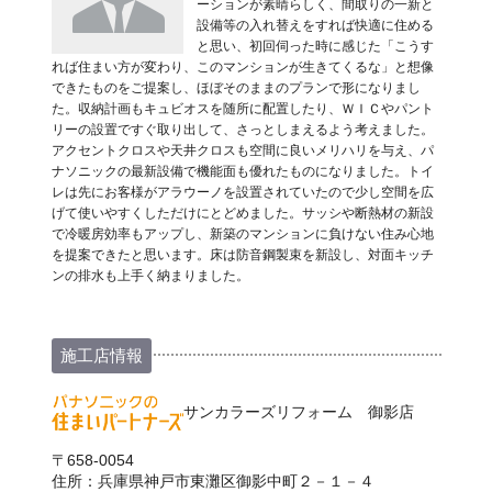
ーションが素晴らしく、間取りの一新と
設備等の入れ替えをすれば快適に住める
と思い、初回伺った時に感じた「こうす
れば住まい方が変わり、このマンションが生きてくるな」と想像
できたものをご提案し、ほぼそのままのプランで形になりまし
た。収納計画もキュビオスを随所に配置したり、ＷＩＣやパント
リーの設置ですぐ取り出して、さっとしまえるよう考えました。
アクセントクロスや天井クロスも空間に良いメリハリを与え、パ
ナソニックの最新設備で機能面も優れたものになりました。トイ
レは先にお客様がアラウーノを設置されていたので少し空間を広
げて使いやすくしただけにとどめました。サッシや断熱材の新設
で冷暖房効率もアップし、新築のマンションに負けない住み心地
を提案できたと思います。床は防音鋼製束を新設し、対面キッチ
ンの排水も上手く納まりました。
施工店情報
サンカラーズリフォーム 御影店
〒658-0054
住所：兵庫県神戸市東灘区御影中町２－１－４