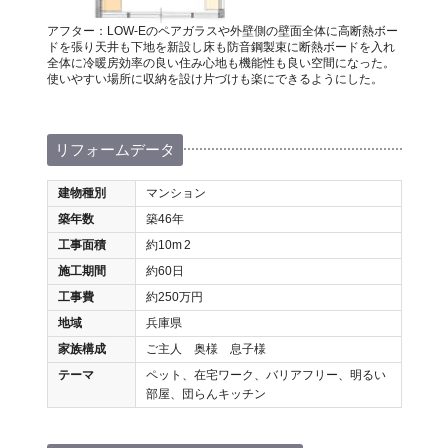
アフター：LOW-Eのペアガラスや外壁側の壁面全体に高断熱ボー
ドを張り天井も下地を新設し床も防音鋼製束に断熱ボードを入れ
全体に冷暖房効率の良い住み心地も機能性も良い空間になった。
使いやすい場所に収納を設け片づけも楽にできるようにした。
リフォームデータ
建物種別
マンション
築年数
築46年
工事面積
約10m
2
施工期間
約60日
工事費
約250万円
地域
兵庫県
家族構成
ご主人 奥様 息子様
テーマ
ペット、在宅ワーク、バリアフリー、明るい
部屋、団らんキッチン