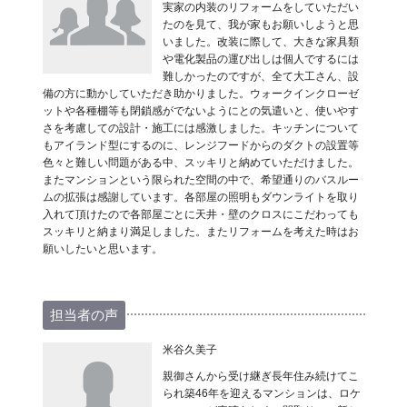
実家の内装のリフォームをしていただい
たのを見て、我が家もお願いしようと思
いました。改装に際して、大きな家具類
や電化製品の運び出しは個人でするには
難しかったのですが、全て大工さん、設
備の方に動かしていただき助かりました。ウォークインクローゼ
ットや各種棚等も閉鎖感がでないようにとの気遣いと、使いやす
さを考慮しての設計・施工には感激しました。キッチンについて
もアイランド型にするのに、レンジフードからのダクトの設置等
色々と難しい問題がある中、スッキリと納めていただけました。
またマンションという限られた空間の中で、希望通りのバスルー
ムの拡張は感謝しています。各部屋の照明もダウンライトを取り
入れて頂けたので各部屋ごとに天井・壁のクロスにこだわっても
スッキリと納まり満足しました。またリフォームを考えた時はお
願いしたいと思います。
担当者の声
米谷久美子
親御さんから受け継ぎ長年住み続けてこ
られ築46年を迎えるマンションは、ロケ