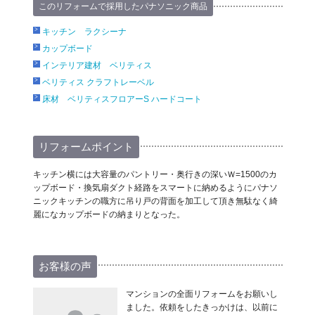
このリフォームで採用したパナソニック商品
キッチン ラクシーナ
カップボード
インテリア建材 ベリティス
ベリティス クラフトレーベル
床材 ベリティスフロアーS ハードコート
リフォームポイント
キッチン横には大容量のパントリー・奥行きの深いＷ=1500のカ
ップボード・換気扇ダクト経路をスマートに納めるようにパナソ
ニックキッチンの職方に吊り戸の背面を加工して頂き無駄なく綺
麗になカップボードの納まりとなった。
お客様の声
マンションの全面リフォームをお願いし
ました。依頼をしたきっかけは、以前に