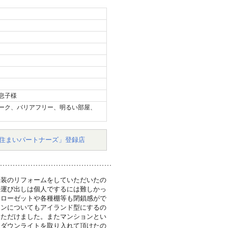
息子様
ーク、バリアフリー、明るい部屋、
住まいパートナーズ」登録店
内装のリフォームをしていただいたの
の運び出しは個人でするには難しかっ
クローゼットや各種棚等も閉鎖感がで
チンについてもアイランド型にするの
いただけました。またマンションとい
もダウンライトを取り入れて頂けたの