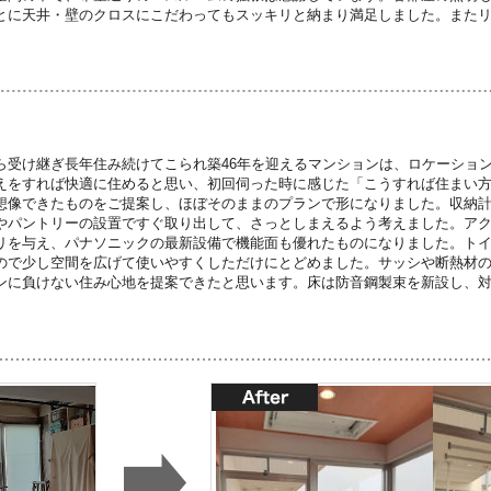
とに天井・壁のクロスにこだわってもスッキリと納まり満足しました。また
。
ら受け継ぎ長年住み続けてこられ築46年を迎えるマンションは、ロケーショ
えをすれば快適に住めると思い、初回伺った時に感じた「こうすれば住まい
想像できたものをご提案し、ほぼそのままのプランで形になりました。収納
やパントリーの設置ですぐ取り出して、さっとしまえるよう考えました。ア
リを与え、パナソニックの最新設備で機能面も優れたものになりました。ト
ので少し空間を広げて使いやすくしただけにとどめました。サッシや断熱材
ンに負けない住み心地を提案できたと思います。床は防音鋼製束を新設し、