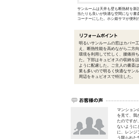
サンルームは天井も壁も断熱材を新設
当たりも良いが快適な空間になり書
コーナーにした。ホシ姫サマが便利
明るいサンルームの窓はカバー工
え、断熱性能を高めながら二方
環境を利用して忙しく、腰痛持
た。下部はキュビオスの収納を
ように配慮した。ご主人の書斎
業も多いので明るく快適なサン
周辺をキュビオスで特注した。
マンション
を見て、我
たのですが
ないように
に、レンジ
う限られた