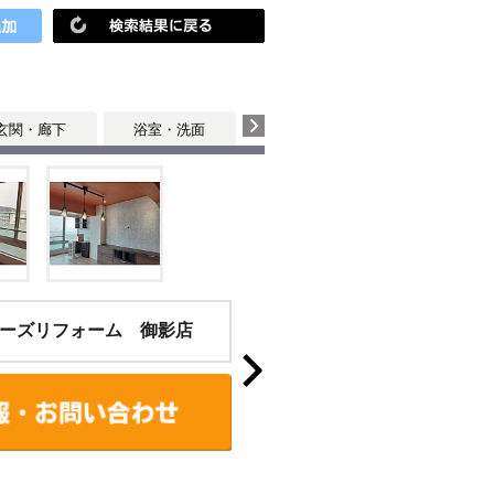
玄関・廊下
浴室・洗面
寝室
ーズリフォーム 御影店