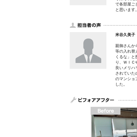
で各部屋ご
と思います
米谷久美子
親御さんか
等の入れ替
くるな」と
り、ＷＩＣ
良いメリハ
されていた
のマンショ
した。