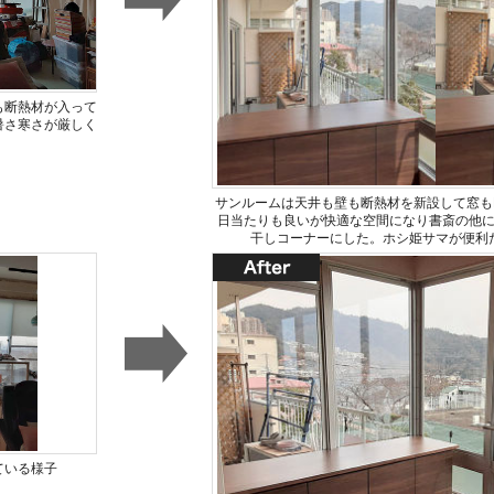
も断熱材が入って
暑さ寒さが厳しく
サンルームは天井も壁も断熱材を新設して窓もL
日当たりも良いが快適な空間になり書斎の他
干しコーナーにした。ホシ姫サマが便利
ている様子