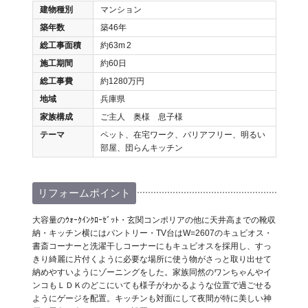
建物種別
マンション
築年数
築46年
総工事面積
約63m
2
施工期間
約60日
総工事費
約1280万円
地域
兵庫県
家族構成
ご主人 奥様 息子様
テーマ
ペット、在宅ワーク、バリアフリー、明るい
部屋、団らんキッチン
リフォームポイント
大容量のｳｫｰｸｲﾝｸﾛｰｾﾞｯﾄ・玄関コンポリアの他に天井高までの靴収
納・キッチン横にはパントリー・TV台はW=2607のキュビオス・
書斎コーナーと洗濯干しコーナーにもキュビオスを採用し、すっ
きり綺麗に片付くように必要な場所に使う物がさっと取り出せて
納めやすいようにゾーニングをした。家族同然のワンちゃんやイ
ンコもＬＤＫのどこにいても様子がわかるような位置で過ごせる
ようにゲージを配置。キッチンも対面にして夜間が特に美しい神