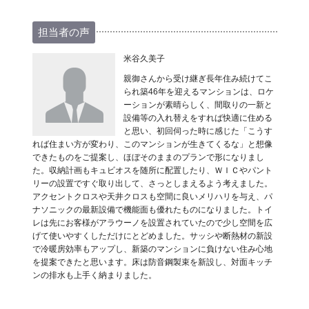
担当者の声
米谷久美子
親御さんから受け継ぎ長年住み続けてこ
られ築46年を迎えるマンションは、ロケ
ーションが素晴らしく、間取りの一新と
設備等の入れ替えをすれば快適に住める
と思い、初回伺った時に感じた「こうす
れば住まい方が変わり、このマンションが生きてくるな」と想像
できたものをご提案し、ほぼそのままのプランで形になりまし
た。収納計画もキュビオスを随所に配置したり、ＷＩＣやパント
リーの設置ですぐ取り出して、さっとしまえるよう考えました。
アクセントクロスや天井クロスも空間に良いメリハリを与え、パ
ナソニックの最新設備で機能面も優れたものになりました。トイ
レは先にお客様がアラウーノを設置されていたので少し空間を広
げて使いやすくしただけにとどめました。サッシや断熱材の新設
で冷暖房効率もアップし、新築のマンションに負けない住み心地
を提案できたと思います。床は防音鋼製束を新設し、対面キッチ
ンの排水も上手く納まりました。