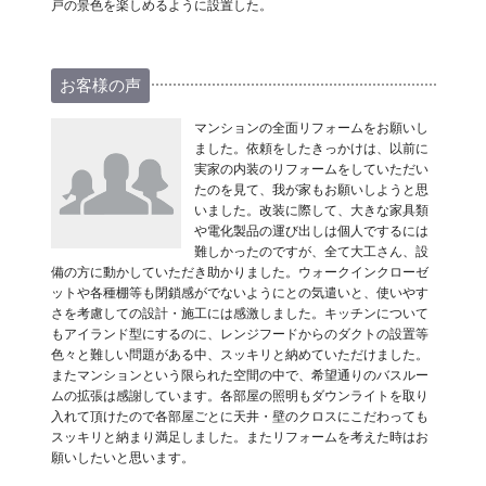
戸の景色を楽しめるように設置した。
お客様の声
マンションの全面リフォームをお願いし
ました。依頼をしたきっかけは、以前に
実家の内装のリフォームをしていただい
たのを見て、我が家もお願いしようと思
いました。改装に際して、大きな家具類
や電化製品の運び出しは個人でするには
難しかったのですが、全て大工さん、設
備の方に動かしていただき助かりました。ウォークインクローゼ
ットや各種棚等も閉鎖感がでないようにとの気遣いと、使いやす
さを考慮しての設計・施工には感激しました。キッチンについて
もアイランド型にするのに、レンジフードからのダクトの設置等
色々と難しい問題がある中、スッキリと納めていただけました。
またマンションという限られた空間の中で、希望通りのバスルー
ムの拡張は感謝しています。各部屋の照明もダウンライトを取り
入れて頂けたので各部屋ごとに天井・壁のクロスにこだわっても
スッキリと納まり満足しました。またリフォームを考えた時はお
願いしたいと思います。