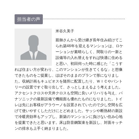
担当者の声
米谷久美子
親御さんから受け継ぎ長年住み続けてこ
られ築46年を迎えるマンションは、ロケ
ーションが素晴らしく、間取りの一新と
設備等の入れ替えをすれば快適に住める
と思い、初回伺った時に感じた「こうす
れば住まい方が変わり、このマンションが生きてくるな」と想像
できたものをご提案し、ほぼそのままのプランで形になりまし
た。収納計画もキュビオスを随所に配置したり、ＷＩＣやパント
リーの設置ですぐ取り出して、さっとしまえるよう考えました。
アクセントクロスや天井クロスも空間に良いメリハリを与え、パ
ナソニックの最新設備で機能面も優れたものになりました。トイ
レは先にお客様がアラウーノを設置されていたので少し空間を広
げて使いやすくしただけにとどめました。サッシや断熱材の新設
で冷暖房効率もアップし、新築のマンションに負けない住み心地
を提案できたと思います。床は防音鋼製束を新設し、対面キッチ
ンの排水も上手く納まりました。