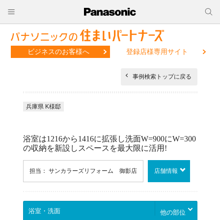
ビジネスのお客様へ
登録店様専用サイト
事例検索トップに戻る
兵庫県 K様邸
浴室は1216から1416に拡張し洗面W=900にW=300
の収納を新設しスペースを最大限に活用!
担当： サンカラーズリフォーム 御影店
店舗情報
他の部位