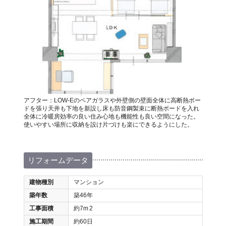
アフター：LOW-Eのペアガラスや外壁側の壁面全体に高断熱ボー
ドを張り天井も下地を新設し床も防音鋼製束に断熱ボードを入れ
全体に冷暖房効率の良い住み心地も機能性も良い空間になった。
使いやすい場所に収納を設け片づけも楽にできるようにした。
リフォームデータ
建物種別
マンション
築年数
築46年
工事面積
約7m
2
施工期間
約60日