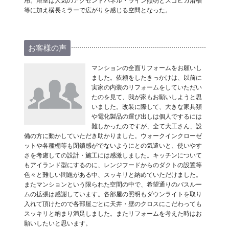
用。浴室は人気のアクセントパネル・ライン照明とスゴピカ浴槽
等に加え横長ミラーで広がりを感じる空間となった。
お客様の声
マンションの全面リフォームをお願いし
ました。依頼をしたきっかけは、以前に
実家の内装のリフォームをしていただい
たのを見て、我が家もお願いしようと思
いました。改装に際して、大きな家具類
や電化製品の運び出しは個人でするには
難しかったのですが、全て大工さん、設
備の方に動かしていただき助かりました。ウォークインクローゼ
ットや各種棚等も閉鎖感がでないようにとの気遣いと、使いやす
さを考慮しての設計・施工には感激しました。キッチンについて
もアイランド型にするのに、レンジフードからのダクトの設置等
色々と難しい問題がある中、スッキリと納めていただけました。
またマンションという限られた空間の中で、希望通りのバスルー
ムの拡張は感謝しています。各部屋の照明もダウンライトを取り
入れて頂けたので各部屋ごとに天井・壁のクロスにこだわっても
スッキリと納まり満足しました。またリフォームを考えた時はお
願いしたいと思います。