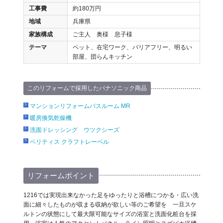
工事費
約180万円
地域
兵庫県
家族構成
ご主人 奥様 息子様
テーマ
ペット、在宅ワーク、バリアフリー、明るい
部屋、団らんキッチン
このリフォームで採用したパナソニック商品
マンションリフォームバスルーム MR
暖房換気乾燥機
洗面ドレッシング ウツクシーズ
ベリティス クラフトレーベル
リフォームポイント
1216では実現出来なかった足をゆったりと浴槽につかる・広い洗
面に細々したものが収まる収納が欲しい等のご希望を 一旦スケ
ルトンの状態にして最大限可能なサイズの浴室と洗面化粧台を採