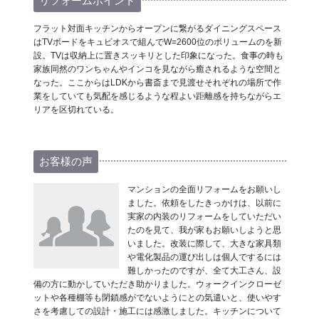
リフォームポイント
フラット対面キッチンからオープンに繋がるダイニングスペース
はTVボードをキュビオスで組んでW=2600位のボリュームのを新
設。TVは収納上に置きスッキリとした印象になった。食事の時も
家族同然のワンちゃんやインコを見ながら癒されるような空間と
なった。ここからはLDKから書斎まで見渡せそれぞれの場所で作
業をしていても気配を感じるような程よい距離感を持ちながらエ
リアを区切れている。
お客様の声
マンションの全面リフォームをお願いし
ました。依頼をしたきっかけは、以前に
実家の内装のリフォームをしていただい
たのを見て、我が家もお願いしようと思
いました。改装に際して、大きな家具類
や電化製品の運び出しは個人でするには
難しかったのですが、全て大工さん、設
備の方に動かしていただき助かりました。ウォークインクローゼ
ットや各種棚等も閉鎖感がでないようにとの気遣いと、使いやす
さを考慮しての設計・施工には感激しました。キッチンについて