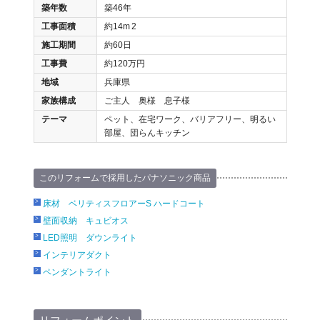
築年数
築46年
工事面積
約14m
2
施工期間
約60日
工事費
約120万円
地域
兵庫県
家族構成
ご主人 奥様 息子様
テーマ
ペット、在宅ワーク、バリアフリー、明るい
部屋、団らんキッチン
このリフォームで採用したパナソニック商品
床材 ベリティスフロアーS ハードコート
壁面収納 キュビオス
LED照明 ダウンライト
インテリアダクト
ペンダントライト