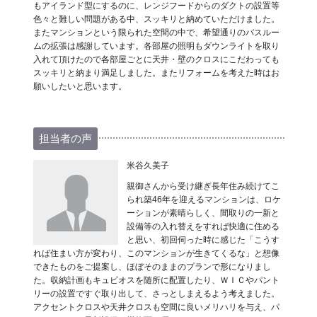
もアイランド型にするのに、レンジフードからのダクトの設置等
色々と難しい問題がある中、スッキリと納めていただけました。
またマンションという限られた空間の中で、希望通りのバスルー
ムの拡張は感謝しています。各部屋の照明もダウンライトを取り
入れて頂けたので各部屋ごとに天井・壁のクロスにこだわっても
スッキリと納まり満足しました。またリフォームを考えた時はお
願いしたいと思います。
担当者の声
米谷久美子
親御さんから受け継ぎ長年住み続けてこ
られ築46年を迎えるマンションは、ロケ
ーションが素晴らしく、間取りの一新と
設備等の入れ替えをすれば快適に住める
と思い、初回伺った時に感じた「こうす
れば住まい方が変わり、このマンションが生きてくるな」と想像
できたものをご提案し、ほぼそのままのプランで形になりまし
た。収納計画もキュビオスを随所に配置したり、ＷＩＣやパント
リーの設置ですぐ取り出して、さっとしまえるよう考えました。
アクセントクロスや天井クロスも空間に良いメリハリを与え、パ