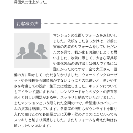
雰囲気に仕上がった。
お客様の声
マンションの全面リフォームをお願いし
ました。依頼をしたきっかけは、以前に
実家の内装のリフォームをしていただい
たのを見て、我が家もお願いしようと思
いました。改装に際して、大きな家具類
や電化製品の運び出しは個人でするには
難しかったのですが、全て大工さん、設
備の方に動かしていただき助かりました。ウォークインクローゼ
ットや各種棚等も閉鎖感がでないようにとの気遣いと、使いやす
さを考慮しての設計・施工には感激しました。キッチンについて
もアイランド型にするのに、レンジフードからのダクトの設置等
色々と難しい問題がある中、スッキリと納めていただけました。
またマンションという限られた空間の中で、希望通りのバスルー
ムの拡張は感謝しています。各部屋の照明もダウンライトを取り
入れて頂けたので各部屋ごとに天井・壁のクロスにこだわっても
スッキリと納まり満足しました。またリフォームを考えた時はお
願いしたいと思います。