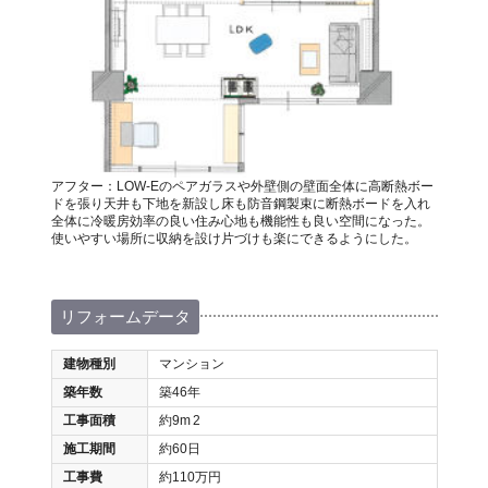
アフター：LOW-Eのペアガラスや外壁側の壁面全体に高断熱ボー
ドを張り天井も下地を新設し床も防音鋼製束に断熱ボードを入れ
全体に冷暖房効率の良い住み心地も機能性も良い空間になった。
使いやすい場所に収納を設け片づけも楽にできるようにした。
リフォームデータ
建物種別
マンション
築年数
築46年
工事面積
約9m
2
施工期間
約60日
工事費
約110万円