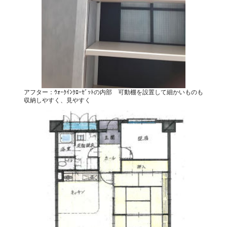
アフター：ｳｫｰｸｲﾝｸﾛｰｾﾞｯﾄの内部 可動棚を設置して細かいものも
収納しやすく、見やすく