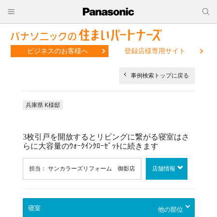
ビジネスのお客様へ
登録店様専用サイト
事例検索トップに戻る
兵庫県 K様邸
3枚引戸を開放するとリビングに繋がる寝室はさ
らに大容量のｳｫｰｸｲﾝｸﾛｰｾﾞｯﾄに続きます
担当： サンカラーズリフォーム 御影店
店舗情報
他の部位