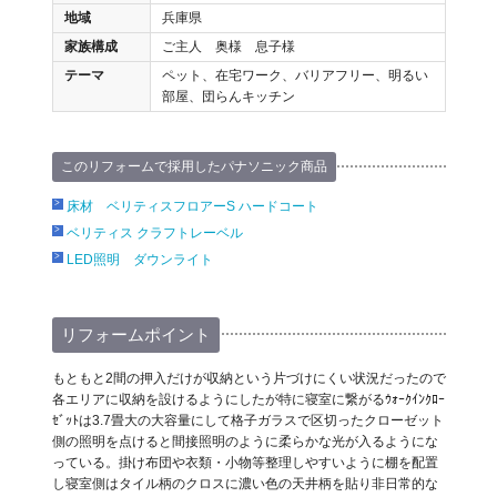
地域
兵庫県
家族構成
ご主人 奥様 息子様
テーマ
ペット、在宅ワーク、バリアフリー、明るい
部屋、団らんキッチン
このリフォームで採用したパナソニック商品
床材 ベリティスフロアーS ハードコート
ベリティス クラフトレーベル
LED照明 ダウンライト
リフォームポイント
もともと2間の押入だけが収納という片づけにくい状況だったので
各エリアに収納を設けるようにしたが特に寝室に繋がるｳｫｰｸｲﾝｸﾛｰ
ｾﾞｯﾄは3.7畳大の大容量にして格子ガラスで区切ったクローゼット
側の照明を点けると間接照明のように柔らかな光が入るようにな
っている。掛け布団や衣類・小物等整理しやすいように棚を配置
し寝室側はタイル柄のクロスに濃い色の天井柄を貼り非日常的な