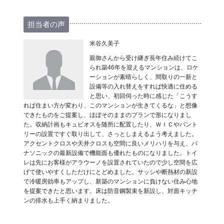
担当者の声
米谷久美子
親御さんから受け継ぎ長年住み続けてこ
られ築46年を迎えるマンションは、ロケ
ーションが素晴らしく、間取りの一新と
設備等の入れ替えをすれば快適に住める
と思い、初回伺った時に感じた「こうす
れば住まい方が変わり、このマンションが生きてくるな」と想像
できたものをご提案し、ほぼそのままのプランで形になりまし
た。収納計画もキュビオスを随所に配置したり、ＷＩＣやパント
リーの設置ですぐ取り出して、さっとしまえるよう考えました。
アクセントクロスや天井クロスも空間に良いメリハリを与え、パ
ナソニックの最新設備で機能面も優れたものになりました。トイ
レは先にお客様がアラウーノを設置されていたので少し空間を広
げて使いやすくしただけにとどめました。サッシや断熱材の新設
で冷暖房効率もアップし、新築のマンションに負けない住み心地
を提案できたと思います。床は防音鋼製束を新設し、対面キッチ
ンの排水も上手く納まりました。