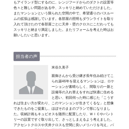
もアイランド型にするのに、レンジフードからのダクトの設置等
色々と難しい問題がある中、スッキリと納めていただけました。
またマンションという限られた空間の中で、希望通りのバスルー
ムの拡張は感謝しています。各部屋の照明もダウンライトを取り
入れて頂けたので各部屋ごとに天井・壁のクロスにこだわっても
スッキリと納まり満足しました。またリフォームを考えた時はお
願いしたいと思います。
担当者の声
米谷久美子
親御さんから受け継ぎ長年住み続けてこ
られ築46年を迎えるマンションは、ロケ
ーションが素晴らしく、間取りの一新と
設備等の入れ替えをすれば快適に住める
と思い、初回伺った時に感じた「こうす
れば住まい方が変わり、このマンションが生きてくるな」と想像
できたものをご提案し、ほぼそのままのプランで形になりまし
た。収納計画もキュビオスを随所に配置したり、ＷＩＣやパント
リーの設置ですぐ取り出して、さっとしまえるよう考えました。
アクセントクロスや天井クロスも空間に良いメリハリを与え、パ