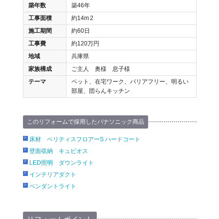
築年数
築46年
工事面積
約14m
2
施工期間
約60日
工事費
約120万円
地域
兵庫県
家族構成
ご主人 奥様 息子様
テーマ
ペット、在宅ワーク、バリアフリー、明るい
部屋、団らんキッチン
このリフォームで採用したパナソニック商品
床材 ベリティスフロアーS ハードコート
壁面収納 キュビオス
LED照明 ダウンライト
インテリアダクト
ペンダントライト