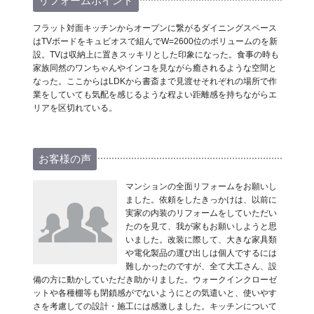
リフォームポイント
フラット対面キッチンからオープンに繋がるダイニングスペース
はTVボードをキュビオスで組んでW=2600位のボリュームのを新
設。TVは収納上に置きスッキリとした印象になった。食事の時も
家族同然のワンちゃんやインコを見ながら癒されるような空間と
なった。ここからはLDKから書斎まで見渡せそれぞれの場所で作
業をしていても気配を感じるような程よい距離感を持ちながらエ
リアを区切れている。
お客様の声
マンションの全面リフォームをお願いし
ました。依頼をしたきっかけは、以前に
実家の内装のリフォームをしていただい
たのを見て、我が家もお願いしようと思
いました。改装に際して、大きな家具類
や電化製品の運び出しは個人でするには
難しかったのですが、全て大工さん、設
備の方に動かしていただき助かりました。ウォークインクローゼ
ットや各種棚等も閉鎖感がでないようにとの気遣いと、使いやす
さを考慮しての設計・施工には感激しました。キッチンについて