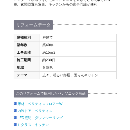
更。玄関位置も変更。キッチンからの家事同線が便利
リフォームデータ
建物種別
戸建て
築年数
築40年
工事面積
約15m
2
施工期間
約230日
地域
兵庫県
テーマ
広々、明るい部屋、団らんキッチン
このリフォームで採用したパナソニック商品
床材 ベリティスフロアーW
内装ドア ベリティス
LED照明 ダウンシーリング
Ｌクラス キッチン