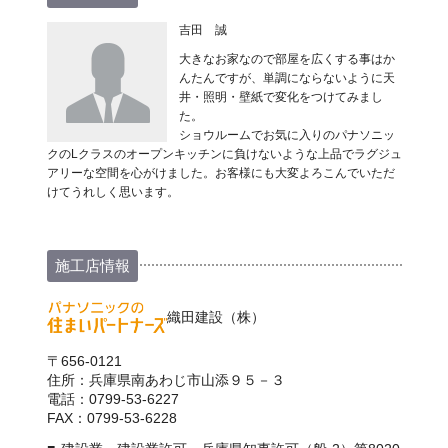
吉田 誠
大きなお家なので部屋を広くする事はか
んたんですが、単調にならないように天
井・照明・壁紙で変化をつけてみまし
た。
ショウルームでお気に入りのパナソニッ
クのLクラスのオープンキッチンに負けないような上品でラグジュ
アリーな空間を心がけました。お客様にも大変よろこんでいただ
けてうれしく思います。
施工店情報
織田建設（株）
〒656-0121
住所：兵庫県南あわじ市山添９５－３
電話：0799-53-6227
FAX：0799-53-6228