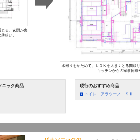
感じる。玄関が裏
に薄暗い。
水廻りをかためて、ＬＤＫを大きくとる間取
キッチンからの家事同線
ソニック商品
現行のおすすめ商品
トイレ アラウーノ ＳⅡ