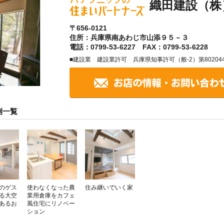
織田建設（株
〒656-0121
住所：兵庫県南あわじ市山添９５－３
電話：0799-53-6227 FAX：0799-53-6228
■建設業 建設業許可 兵庫県知事許可（般-2）第80204
例一覧
のゲス
使わなくなった農
住み継いでいく家
る大空
業用倉庫をカフェ
があるお
風住宅にリノベー
ション