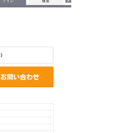
トイレ
寝室
株）