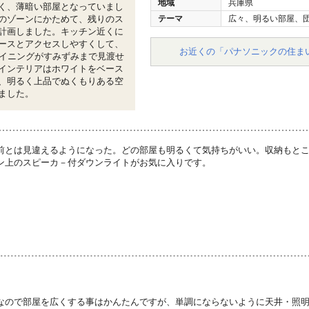
地域
兵庫県
く、薄暗い部屋となっていまし
のゾーンにかためて、残りのス
テーマ
広々、明るい部屋、
計画しました。キッチン近くに
ースとアクセスしやすくして、
お近くの「パナソニックの住ま
ダイニングがすみずみまで見渡せ
インテリアはホワイトをベース
、明るく上品でぬくもりある空
ました。
前とは見違えるようになった。どの部屋も明るくて気持ちがいい。収納もと
ン上のスピーカ－付ダウンライトがお気に入りです。
なので部屋を広くする事はかんたんですが、単調にならないように天井・照