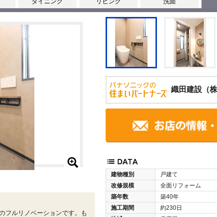
ダイニング
リビング
洗面
織田建設（
建物種別
戸建て
改修規模
全面リフォーム
築年数
築40年
施工期間
約230日
家のフルリノベーションです。も