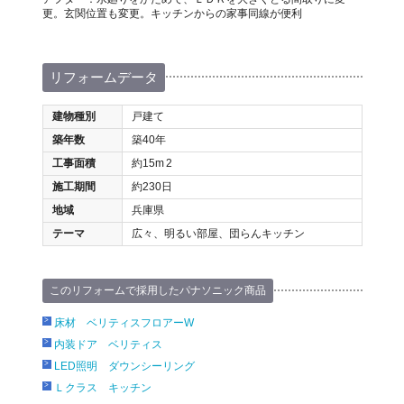
更。玄関位置も変更。キッチンからの家事同線が便利
リフォームデータ
建物種別
戸建て
築年数
築40年
工事面積
約15m
2
施工期間
約230日
地域
兵庫県
テーマ
広々、明るい部屋、団らんキッチン
このリフォームで採用したパナソニック商品
床材 ベリティスフロアーW
内装ドア ベリティス
LED照明 ダウンシーリング
Ｌクラス キッチン