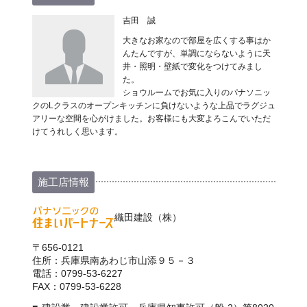
吉田 誠
大きなお家なので部屋を広くする事はか
んたんですが、単調にならないように天
井・照明・壁紙で変化をつけてみまし
た。
ショウルームでお気に入りのパナソニッ
クのLクラスのオープンキッチンに負けないような上品でラグジュ
アリーな空間を心がけました。お客様にも大変よろこんでいただ
けてうれしく思います。
施工店情報
織田建設（株）
〒656-0121
住所：兵庫県南あわじ市山添９５－３
電話：0799-53-6227
FAX：0799-53-6228