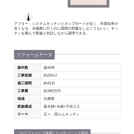
アフター：システムキッチンとカップボードが近く、作業効率が
良くなる、冷蔵庫に行くのに調理の邪魔をしなくてもいい。キッ
チンを囲んで家族と対話しながら調理できる。
リフォームデータ
築年数
築30年
工事面積
約25m
2
施工期間
約42日
工事費
約380万円
地域
兵庫県
家族構成
親夫婦+夫婦+子供２人
テーマ
広々、団らんキッチン
このリフォームで採用したパナソニック商品