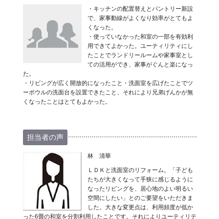
・キッチンの配置替えとパントリー新設
で、家事動線がよくなり効率がとてもよ
くなった。
・使っていなかった和室の一部を有効利
用できてよかった。ユーティリティにし
たことでランドリールームや家事室とし
ての活用ができ、家事がぐんと楽になっ
た。
・リビングが広く開放的になったこと・洗面室を広げたことでツ
ーボウルの洗面台を設置できたこと、それにより兄弟げんかが無
くなったことはとてもよかった。
担当者の声
林 清華
ＬＤＫと洗面室のリフォーム。「子ども
たちが大きくなって手狭に感じるように
なったリビングを、居心地のよい明るい
空間にしたい」とのご要望をいただきま
した。大きな変更点は、利用頻度が低か
った6畳の和室を分割利用したことです。それによりユーティリテ