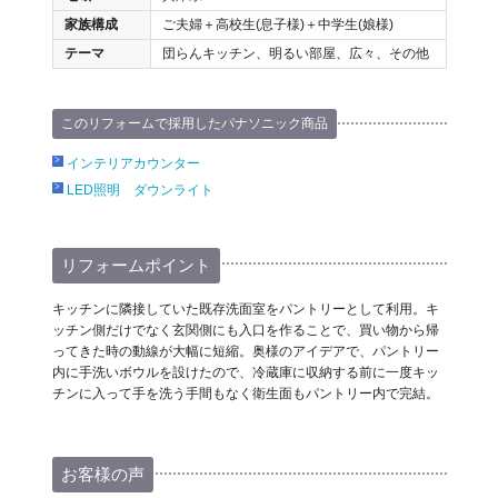
家族構成
ご夫婦＋高校生(息子様)＋中学生(娘様)
テーマ
団らんキッチン、明るい部屋、広々、その他
このリフォームで採用したパナソニック商品
インテリアカウンター
LED照明 ダウンライト
リフォームポイント
キッチンに隣接していた既存洗面室をパントリーとして利用。キ
ッチン側だけでなく玄関側にも入口を作ることで、買い物から帰
ってきた時の動線が大幅に短縮。奥様のアイデアで、パントリー
内に手洗いボウルを設けたので、冷蔵庫に収納する前に一度キッ
チンに入って手を洗う手間もなく衛生面もパントリー内で完結。
お客様の声