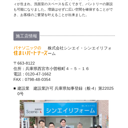
ィが生まれ、洗面室のスペースを広くできて、パントリーの新設
も可能になりました。増築はせずに広い空間を確保することがで
き、お客様のご要望を叶えることが出来ました。
施工店情報
株式会社シンエイ・シンエイリフォ
ーム
〒663-8122
住所：兵庫県西宮市小曽根町４－５－１６
電話：0120-47-1662
FAX：0798-48-0354
建設業 建設業許可 兵庫県知事登録（般-4）第22025
0号