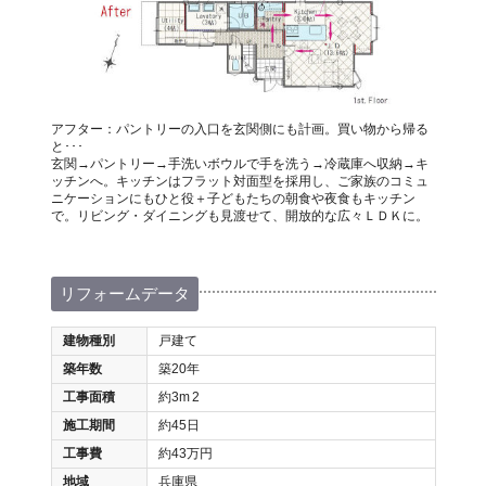
アフター：パントリーの入口を玄関側にも計画。買い物から帰る
と･･･
玄関→パントリー→手洗いボウルで手を洗う→冷蔵庫へ収納→キ
ッチンへ。キッチンはフラット対面型を採用し、ご家族のコミュ
ニケーションにもひと役＋子どもたちの朝食や夜食もキッチン
で。リビング・ダイニングも見渡せて、開放的な広々ＬＤＫに。
リフォームデータ
建物種別
戸建て
築年数
築20年
工事面積
約3m
2
施工期間
約45日
工事費
約43万円
地域
兵庫県