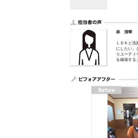
林 清華
ＬＤＫと洗
にしたい」
りユーティ
を確保する