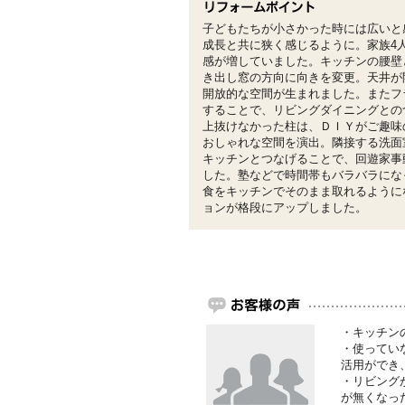
子どもたちが小さかった時には広いと
成長と共に狭く感じるように。家族4
感が増していました。キッチンの腰壁
き出し窓の方向に向きを変更。天井が
開放的な空間が生まれました。またフ
することで、リビングダイニングとの
上抜けなかった柱は、ＤＩＹがご趣味
おしゃれな空間を演出。隣接する洗面
キッチンとつなげることで、回遊家事
した。塾などで時間帯もバラバラにな
食をキッチンでそのまま取れるように
ョンが格段にアップしました。
・キッチン
・使ってい
活用ができ
・リビング
が無くなっ