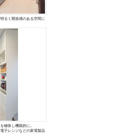
、明るく開放感のある空間に
力を確保し機能的に。
や電子レンジなどの家電製品
。