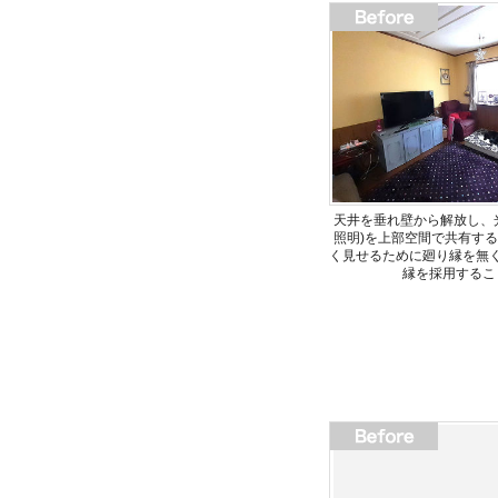
天井を垂れ壁から解放し、
照明)を上部空間で共有す
く見せるために廻り縁を無
縁を採用するこ