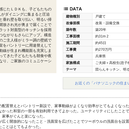
感じたＬＤＫも、子どもたちの
人がダイニングに集まると圧迫
建物種別
戸建て
と垂れ壁を取り払い、明るい掃
改修規模
改装・設備交換
開放され光が奥まで届くことで
ラット対面型のキッチンを採用
築年数
築20年
つながりもさらにアップ。構造
工事面積
約31m
2
のご主人様がミラー調の壁紙で
施工期間
約45日
室をパントリーに用途替えして
工事費
約270万円
動線が生まれ機能面も充実しま
ってきた子どもたちも朝食や夜
地域
兵庫県
なり、ご家族のコミュニケーシ
家族構成
ご夫婦＋高校生(息子様
テーマ
団らんキッチン、明
お近くの「パナソニックの住ま
の配置替えとパントリー新設で、家事動線がよくなり効率がとてもよくなっ
なかった和室の一部を有効利用できてよかった。ユーティリティにしたこと
、家事がぐんと楽になった。
が広く開放的になったこと・洗面室を広げたことでツーボウルの洗面台を設
たことはとてもよかった。