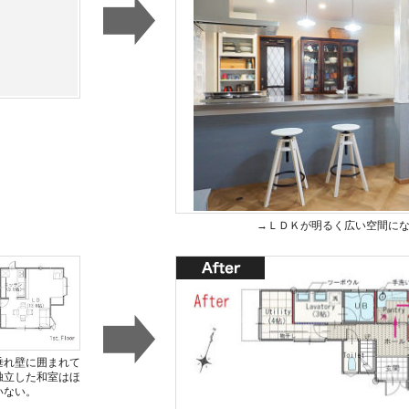
→ＬＤＫが明るく広い空間に
垂れ壁に囲まれて
独立した和室はほ
いない。