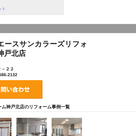
ット
エースサンカラーズリフォ
神戸北店
２－２２
86-2132
ーム神戸北店のリフォーム事例一覧