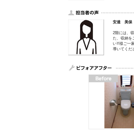
安達 美保
2階には、
た、収納を
いY様ご一
導いてくだ