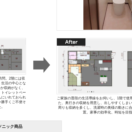
訪問。2階には収
、生活の中心とな
しか収納がなく、
、トイレットペー
入にいれておられ
ご家族の普段の生活導線をお伺いし、1階で使
い勝手くご不便そ
た、奥行きの収納を用意し、出しやすくしま
た。
周りも収納を多くし、洗濯時の奥様の動きに
置。家事の効率化、時短を目
ソニック商品