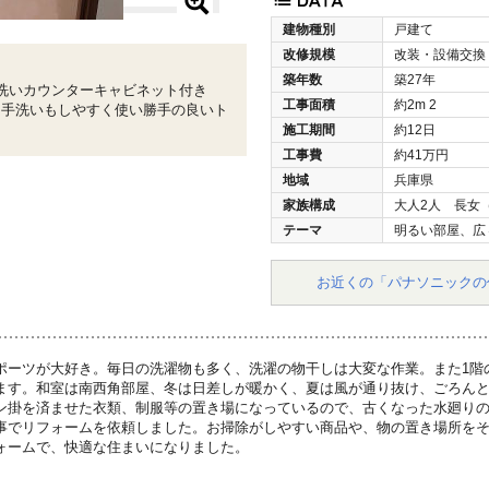
建物種別
戸建て
改修規模
改装・設備交換
築年数
築27年
洗いカウンターキャビネット付き
工事面積
約2m
2
、手洗いもしやすく使い勝手の良いト
施工期間
約12日
工事費
約41万円
地域
兵庫県
家族構成
大人2人 長女
テーマ
明るい部屋、広
お近くの「パナソニックの
ポーツが大好き。毎日の洗濯物も多く、洗濯の物干しは大変な作業。また1階
ます。和室は南西角部屋、冬は日差しが暖かく、夏は風が通り抜け、ごろん
ン掛を済ませた衣類、制服等の置き場になっているので、古くなった水廻り
事でリフォームを依頼しました。お掃除がしやすい商品や、物の置き場所を
ォームで、快適な住まいになりました。