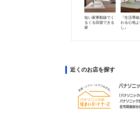
短い家事動線でく
『生活導線
るくる回遊できる
わる心地よ
家
し』
近くのお店を探す