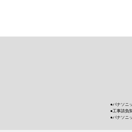
●パナソニ
●工事請負
●パナソニ