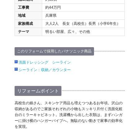
工事費
約44万円
地域
兵庫県
家族構成
大人2人 長女（高校生）長男（小学6年生）
テーマ
明るい部屋、広々、その他
このリフォームで採用したパナソニック商品
洗面ドレッシング シーライン
シーライン：収納／カウンター
リフォームポイント
高校生の娘さん、スキンケア用品も増えつつあるお年頃。沢山の
収納があるのでご家族それぞれの小物もスッキリ片付く洗面化粧
台のミラーキャビネット。洗濯機から出した衣類は、まずハンガ
ーに掛け横のハンガーパイプへ。無駄のない動きで家事の効率化
を実現。