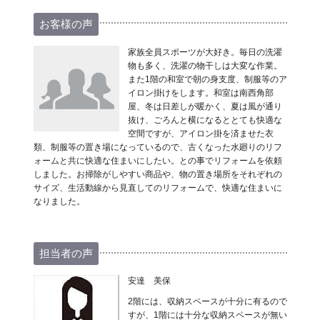
お客様の声
家族全員スポーツが大好き。毎日の洗濯
物も多く、洗濯の物干しは大変な作業。
また1階の和室で朝の身支度、制服等のア
イロン掛けをします。和室は南西角部
屋、冬は日差しが暖かく、夏は風が通り
抜け、ごろんと横になるととても快適な
空間ですが、アイロン掛を済ませた衣
類、制服等の置き場になっているので、古くなった水廻りのリフ
ォームと共に快適な住まいにしたい。との事でリフォームを依頼
しました。お掃除がしやすい商品や、物の置き場所をそれぞれの
サイズ、生活動線から見直してのリフォームで、快適な住まいに
なりました。
担当者の声
安達 美保
2階には、収納スペースが十分に有るので
すが、1階には十分な収納スペースが無い