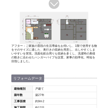
アフター：ご家族の普段の生活導線をお伺いし、1階で使用する物
をそのサイズに適した、奥行きの収納を用意し、出しやすくしま
いやすいを実現。洗面化粧台周りも収納を多くし、洗濯時の奥様
の動きに合わせたハンガーパイプを設置。家事の効率化、時短を
目指しました。
リフォームデータ
建物種別
戸建て
築年数
築27年
工事面積
約9m
2
施工期間
約12日