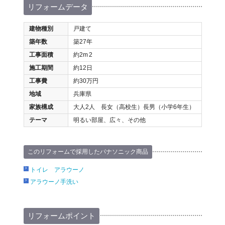
リフォームデータ
建物種別
戸建て
築年数
築27年
工事面積
約2m
2
施工期間
約12日
工事費
約30万円
地域
兵庫県
家族構成
大人2人 長女（高校生）長男（小学6年生）
テーマ
明るい部屋、広々、その他
このリフォームで採用したパナソニック商品
トイレ アラウーノ
アラウーノ手洗い
リフォームポイント