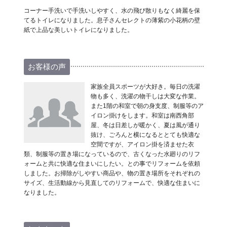
コーナー手洗いで手洗いしやすく、水の飛び散りもなく綺麗を保
てるトイレになりました。息子さんセレクトの薄紫の小花柄の壁
紙で上品な美しいトイレになりました。
お客様の声
家族全員スポーツが大好き。毎日の洗濯
物も多く、洗濯の物干しは大変な作業。
また1階の和室で朝の身支度、制服等のア
イロン掛けをします。和室は南西角部
屋、冬は日差しが暖かく、夏は風が通り
抜け、ごろんと横になるととても快適な
空間ですが、アイロン掛を済ませた衣
類、制服等の置き場になっているので、古くなった水廻りのリフ
ォームと共に快適な住まいにしたい。との事でリフォームを依頼
しました。お掃除がしやすい商品や、物の置き場所をそれぞれの
サイズ、生活動線から見直してのリフォームで、快適な住まいに
なりました。