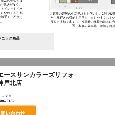
、生活の中心とな
しか収納がなく、
、トイレットペー
入にいれておられ
ご家族の普段の生活導線をお伺いし、1階で使
い勝手くご不便そ
た、奥行きの収納を用意し、出しやすくしま
た。
周りも収納を多くし、洗濯時の奥様の動きに
置。家事の効率化、時短を目
ソニック商品
エースサンカラーズリフォ
神戸北店
２－２２
86-2132