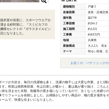
建物種別
戸建て
改修規模
改装・設備交換
築年数
築27年
。脱衣室や浴室に、スポーツウエアか
工事面積
約3m
2
に溜まる砂対策に、『スミピカフロ
お嬢様セレクトの『ガラスタイルピン
施工期間
約12日
風呂になりました。
工事費
約83万円
地域
兵庫県
家族構成
大人2人 長女
テーマ
明るい部屋、広
お近くの「パナソニックの
ポーツが大好き。毎日の洗濯物も多く、洗濯の物干しは大変な作業。また1階
ます。和室は南西角部屋、冬は日差しが暖かく、夏は風が通り抜け、ごろん
ン掛を済ませた衣類、制服等の置き場になっているので、古くなった水廻り
事でリフォームを依頼しました。お掃除がしやすい商品や、物の置き場所を
ォームで、快適な住まいになりました。