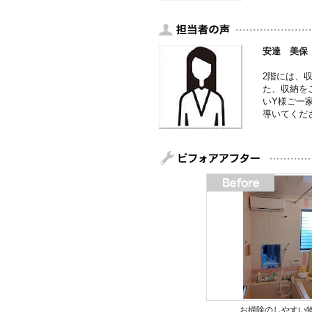
安達 美保
2階には、
た、収納を
いY様ご一
導いてくだ
お掃除のしやすい