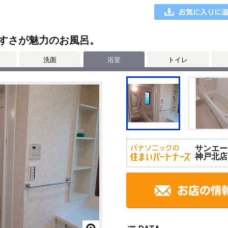
すさが魅力のお風呂。
洗面
浴室
トイレ
サンエー
神戸北店