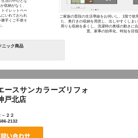
、生活の中心とな
しか収納がなく、
、トイレットペー
入にいれておられ
ご家族の普段の生活導線をお伺いし、1階で使
い勝手くご不便そ
た、奥行きの収納を用意し、出しやすくしま
た。
周りも収納を多くし、洗濯時の奥様の動きに
置。家事の効率化、時短を目
ソニック商品
エースサンカラーズリフォ
神戸北店
２－２２
86-2132