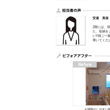
安達 美保
2階には、
た、収納を
いY様ご一
導いてくだ
お掃除のしやすい