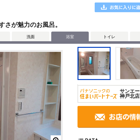
すさが魅力のお風呂。
洗面
浴室
トイレ
サンエー
神戸北店