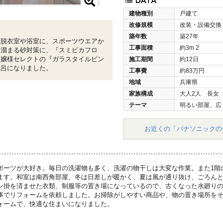
建物種別
戸建て
改修規模
改装・設備交換
築年数
築27年
。脱衣室や浴室に、スポーツウエアか
工事面積
約3m
2
に溜まる砂対策に、『スミピカフロ
お嬢様セレクトの『ガラスタイルピン
施工期間
約12日
風呂になりました。
工事費
約83万円
地域
兵庫県
家族構成
大人2人 長女
テーマ
明るい部屋、広
お近くの「パナソニックの
ポーツが大好き。毎日の洗濯物も多く、洗濯の物干しは大変な作業。また1階
ます。和室は南西角部屋、冬は日差しが暖かく、夏は風が通り抜け、ごろん
ン掛を済ませた衣類、制服等の置き場になっているので、古くなった水廻り
事でリフォームを依頼しました。お掃除がしやすい商品や、物の置き場所を
ォームで、快適な住まいになりました。