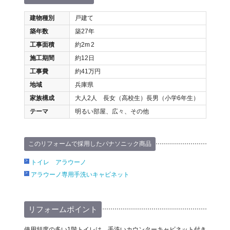
建物種別
戸建て
築年数
築27年
工事面積
約2m
2
施工期間
約12日
工事費
約41万円
地域
兵庫県
家族構成
大人2人 長女（高校生）長男（小学6年生）
テーマ
明るい部屋、広々、その他
このリフォームで採用したパナソニック商品
トイレ アラウーノ
アラウーノ専用手洗いキャビネット
リフォームポイント
使用頻度の多い1階トイレは、手洗いカウンターキャビネット付き