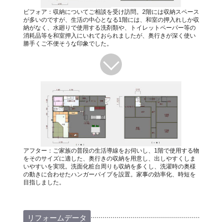
ビフォア：収納についてご相談を受け訪問。2階には収納スペース
が多いのですが、生活の中心となる1階には、和室の押入れしか収
納がなく、水廻りで使用する洗剤類や、トイレットペーパー等の
消耗品等を和室押入にいれておられましたが、奥行きが深く使い
勝手くご不便そうな印象でした。
アフター：ご家族の普段の生活導線をお伺いし、1階で使用する物
をそのサイズに適した、奥行きの収納を用意し、出しやすくしま
いやすいを実現。洗面化粧台周りも収納を多くし、洗濯時の奥様
の動きに合わせたハンガーパイプを設置。家事の効率化、時短を
目指しました。
リフォームデータ