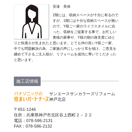
安達 美保
2階には、収納スペースが十分に有るので
すが、1階には十分な収納スペースが無い
ので、Y様ご一家のライフスタイルに合
った、収納をご提案する事で、お忙しい
奥様の家事や、Y様の朝の身支度にゆと
りと快適さが生まれたと思います。とても仲の良いY様ご一家、
中でも問題解決の為、ご家族の声にしっかり耳を傾け、ご意見を
纏めて下さるご主人様が、リフォームを成功に導いてくださった
と思います。
施工店情報
サンエースサンカラーズリフォーム
神戸北店
〒651-1246
住所：兵庫県神戸市北区谷上西町２－２２
電話：078-586-2131
FAX：078-586-2132