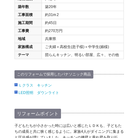
築年数
築20年
工事面積
約31m
2
施工期間
約45日
工事費
約270万円
地域
兵庫県
家族構成
ご夫婦＋高校生(息子様)＋中学生(娘様)
テーマ
団らんキッチン、明るい部屋、広々、その他
このリフォームで採用したパナソニック商品
Ｌクラス キッチン
LED照明 ダウンライト
リフォームポイント
子どもたちが小さかった時には広いと感じたＬＤＫも、子どもた
ちの成長と共に狭く感じるように。家族4人がダイニングに集まる
と圧迫感が増していました。キッチンの腰壁と垂れ壁を取り払