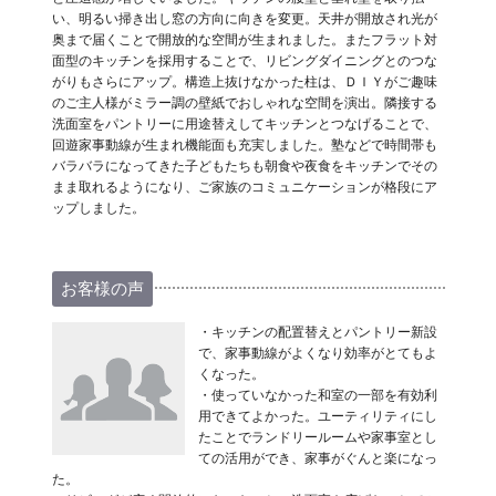
い、明るい掃き出し窓の方向に向きを変更。天井が開放され光が
奥まで届くことで開放的な空間が生まれました。またフラット対
面型のキッチンを採用することで、リビングダイニングとのつな
がりもさらにアップ。構造上抜けなかった柱は、ＤＩＹがご趣味
のご主人様がミラー調の壁紙でおしゃれな空間を演出。隣接する
洗面室をパントリーに用途替えしてキッチンとつなげることで、
回遊家事動線が生まれ機能面も充実しました。塾などで時間帯も
バラバラになってきた子どもたちも朝食や夜食をキッチンでその
まま取れるようになり、ご家族のコミュニケーションが格段にア
ップしました。
お客様の声
・キッチンの配置替えとパントリー新設
で、家事動線がよくなり効率がとてもよ
くなった。
・使っていなかった和室の一部を有効利
用できてよかった。ユーティリティにし
たことでランドリールームや家事室とし
ての活用ができ、家事がぐんと楽になっ
た。