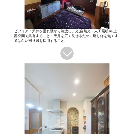
ビフォア：天井を垂れ壁から解放し、光(自然光・人工照明)を上
部空間で共有すること・天井を広く見せるために廻り縁を無くす
又は白い廻り縁を採用すること。