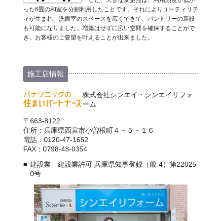
した。大きな変更点は、利用頻度が低か
った6畳の和室を分割利用したことです。それによりユーティリテ
ィが生まれ、洗面室のスペースを広くできて、パントリーの新設
も可能になりました。増築はせずに広い空間を確保することがで
き、お客様のご要望を叶えることが出来ました。
施工店情報
株式会社シンエイ・シンエイリフォ
ーム
〒663-8122
住所：兵庫県西宮市小曽根町４－５－１６
電話：0120-47-1662
FAX：0798-48-0354
建設業 建設業許可 兵庫県知事登録（般-4）第22025
0号