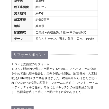
築年数
築20年
総工事面積
約57m
2
施工期間
約45日
総工事費
約680万円
地域
兵庫県
家族構成
ご夫婦＋高校生(息子様)＋中学生(娘様)
テーマ
団らんキッチン、明るい部屋、広々、その他
リフォームポイント
ＬＤＫと洗面室のリフォーム。
ＬＤＫを開放的な明るい空間とするために、スペースごとの分割
をやめて垂れ壁を撤去し、天井を壁から開放。光(自然光・人工照
明)をLDKの隅々まで共有させました。建築当時からほとんど使わ
れていなかった1階の和室をリフォームに含めて、パントリー・ユ
ーティリティをご提案。それによりキッチンの回遊動線が実現
し、洗面室は広くて明るい空間に生まれ変わりました。