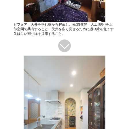
ビフォア：天井を垂れ壁から解放し、光(自然光・人工照明)を上
部空間で共有すること・天井を広く見せるために廻り縁を無くす
又は白い廻り縁を採用すること。