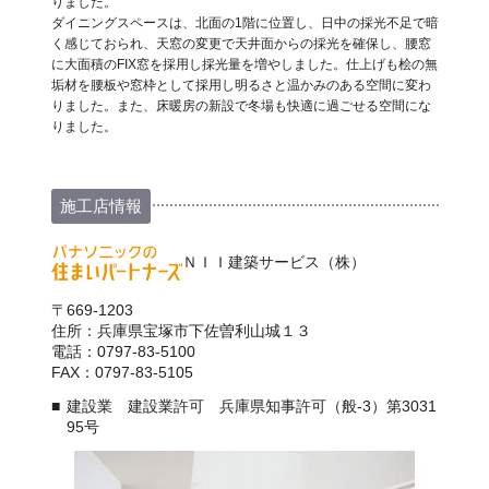
りました。
ダイニングスペースは、北面の1階に位置し、日中の採光不足で暗
く感じておられ、天窓の変更で天井面からの採光を確保し、腰窓
に大面積のFIX窓を採用し採光量を増やしました。仕上げも桧の無
垢材を腰板や窓枠として採用し明るさと温かみのある空間に変わ
りました。また、床暖房の新設で冬場も快適に過ごせる空間にな
りました。
施工店情報
ＮＩＩ建築サービス（株）
〒669-1203
住所：兵庫県宝塚市下佐曽利山城１３
電話：0797-83-5100
FAX：0797-83-5105
建設業 建設業許可 兵庫県知事許可（般-3）第3031
95号