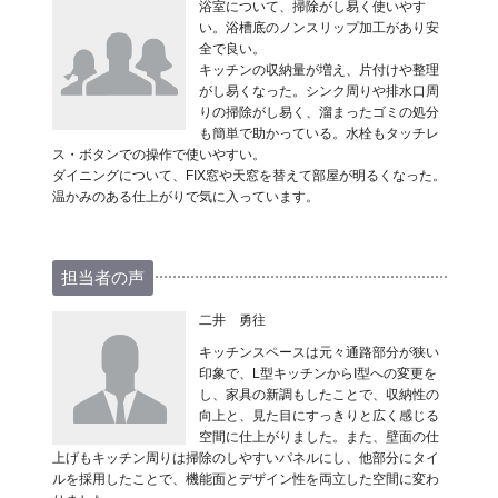
浴室について、掃除がし易く使いやす
い。浴槽底のノンスリップ加工があり安
全で良い。
キッチンの収納量が増え、片付けや整理
がし易くなった。シンク周りや排水口周
りの掃除がし易く、溜まったゴミの処分
も簡単で助かっている。水栓もタッチレ
ス・ボタンでの操作で使いやすい。
ダイニングについて、FIX窓や天窓を替えて部屋が明るくなった。
温かみのある仕上がりで気に入っています。
担当者の声
二井 勇往
キッチンスペースは元々通路部分が狭い
印象で、L型キッチンからI型への変更を
し、家具の新調もしたことで、収納性の
向上と、見た目にすっきりと広く感じる
空間に仕上がりました。また、壁面の仕
上げもキッチン周りは掃除のしやすいパネルにし、他部分にタイ
ルを採用したことで、機能面とデザイン性を両立した空間に変わ