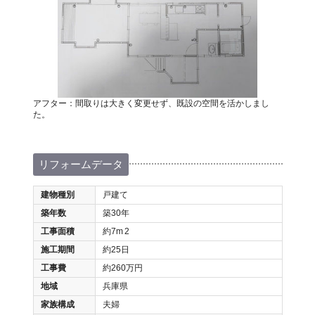
アフター：間取りは大きく変更せず、既設の空間を活かしまし
た。
リフォームデータ
建物種別
戸建て
築年数
築30年
工事面積
約7m
2
施工期間
約25日
工事費
約260万円
地域
兵庫県
家族構成
夫婦