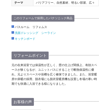
テーマ
バリアフリー、自然素材、明るい部屋、広々
このリフォームで採用したパナソニック商品
バスルーム リフォムス
洗面ドレッシング シーライン
キッチンボード
リフォームポイント
元の在来浴室では保温性が乏しく、壁の仕上げ関係上、有効スペ
ースが狭くなるが、ユニットバスにすることで断熱保温性に優
れ、元よりスペースや浴槽を広く確保できました。また、浴室暖
房や床暖の採用、脱衣場にも脱衣室暖房機を設置し冬場の寒い時
期でも快適に入浴できる様になりました。
お客様の声