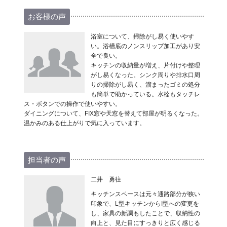
お客様の声
浴室について、掃除がし易く使いやす
い。浴槽底のノンスリップ加工があり安
全で良い。
キッチンの収納量が増え、片付けや整理
がし易くなった。シンク周りや排水口周
りの掃除がし易く、溜まったゴミの処分
も簡単で助かっている。水栓もタッチレ
ス・ボタンでの操作で使いやすい。
ダイニングについて、FIX窓や天窓を替えて部屋が明るくなった。
温かみのある仕上がりで気に入っています。
担当者の声
二井 勇往
キッチンスペースは元々通路部分が狭い
印象で、L型キッチンからI型への変更を
し、家具の新調もしたことで、収納性の
向上と、見た目にすっきりと広く感じる