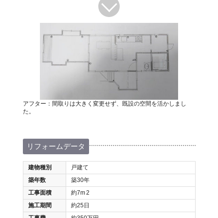
アフター：間取りは大きく変更せず、既設の空間を活かしまし
た。
リフォームデータ
建物種別
戸建て
築年数
築30年
工事面積
約7m
2
施工期間
約25日
工事費
約350万円