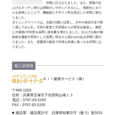
空間に仕上がりました。また、壁面の仕
上げもキッチン周りは掃除のしやすいパネルにし、他部分にタイ
ルを採用したことで、機能面とデザイン性を両立した空間に変わ
りました。
ダイニングスペースは、北面の1階に位置し、日中の採光不足で暗
く感じておられ、天窓の変更で天井面からの採光を確保し、腰窓
に大面積のFIX窓を採用し採光量を増やしました。仕上げも桧の無
垢材を腰板や窓枠として採用し明るさと温かみのある空間に変わ
りました。また、床暖房の新設で冬場も快適に過ごせる空間にな
りました。
施工店情報
ＮＩＩ建築サービス（株）
〒669-1203
住所：兵庫県宝塚市下佐曽利山城１３
電話：0797-83-5100
FAX：0797-83-5105
建設業 建設業許可 兵庫県知事許可（般-3）第3031