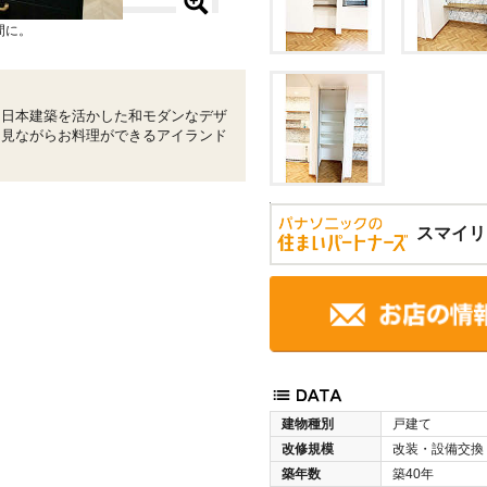
間に。
、日本建築を活かした和モダンなデザ
を見ながらお料理ができるアイランド
スマイリ
建物種別
戸建て
改修規模
改装・設備交換
築年数
築40年