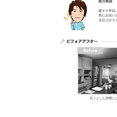
西川亮治
築４０年以
所にお住い
る仕上がり
広々とした空間に