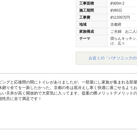
工事面積
約60m
2
施工期間
約90日
工事費
約1200万円
地域
京都府
家族構成
ご夫婦 お二人
テーマ
団らんキッチン
け、広々
お近くの「パナソニックの
ビングと応接間の間にトイレがありましたが、一部屋にし家族が集まれる部
水廻り全てを一新したかった。京都の冬は底冷えし寒く快適に過ごせるよう
らい天井が高く開放的で大変気に入ってます。提案の際メリットデメリット
能性共に全て満足です！