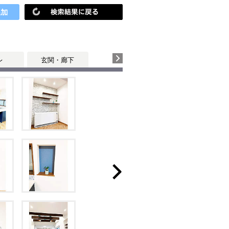
レ
玄関・廊下