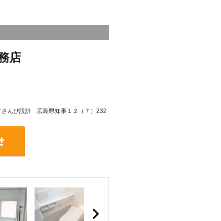
務店
号／さんび設計 広島県知事１２（７）232