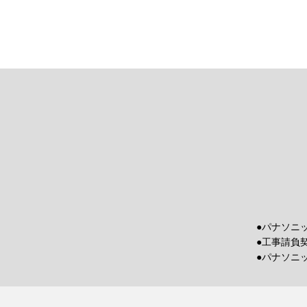
●パナソニ
●工事請負
●パナソニ