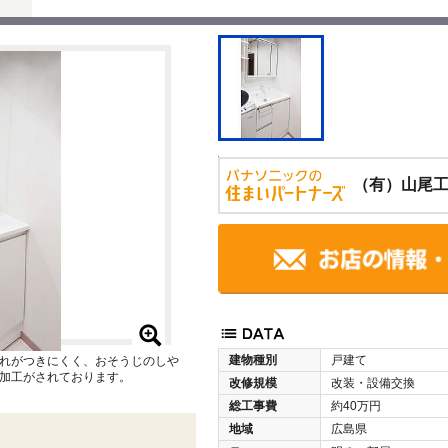
（有）山尾
建物種別
戸建て
れがつきにくく、おそうじのしや
加工がされております。
改修規模
改装・設備交換
総工事費
約40万円
地域
広島県