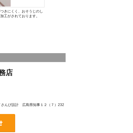
がつきにくく、おそうじのし
菌加工がされております。
務店
号／さんび設計 広島県知事１２（７）232