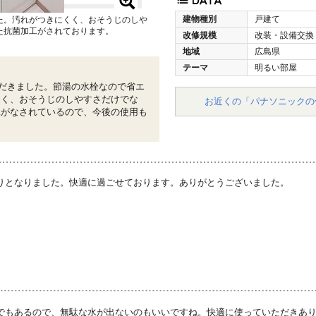
建物種別
戸建て
た。汚れがつきにくく、おそうじのしや
た抗菌加工がされております。
改修規模
改装・設備交換
地域
広島県
テーマ
明るい部屋
だきました。節湯の水栓なので省エ
くく、おそうじのしやすさだけでな
お近くの「パナソニックの
工がなされているので、今後の使用も
りとなりました。快適に過ごせております。ありがとうございました。
でもあるので、無駄な水が出ないのもいいですね。快適に使っていただきあ