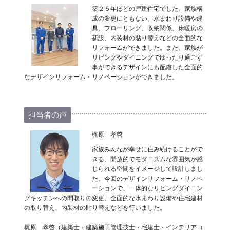
築２５年ほどの戸建住宅でした。家族構
成の変更にともない、水まわり設備や建
具、フローリング、収納関係、床暖房の
新設、内装材の貼り替えなどの全面的な
リフォームができました。また、家族が
リビングやダイニングでゆったり過ごす
事ができるデザインにも配慮した全面的
なデザインリフォーム・リノベーションができました。
担当者の声
梶原 孝啓
家族みんなが幸せに住み続けることがで
きる、開放的でモダニズムな雰囲気が感
じられる空間をイメージして設計しまし
た。今回のデザインリフォーム・リノベ
ーションで、一体的なリビングダイニン
グキッチンへの間取りの変更、全面的な水まわり設備や住宅建材
の取り替え、内装材の貼り替えなどを行いました。
梶原 孝啓（建築士・建築施工管理技士・宅建士・インテリアコ