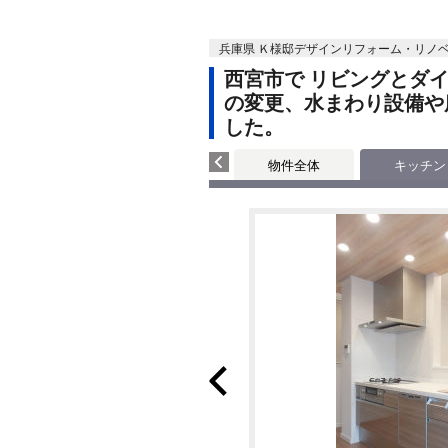
兵庫県 Ｋ様邸デザインリフォーム・リノ
西宮市で リビングとダ
の変更、水まわり設備や
した。
物件全体
キッチン