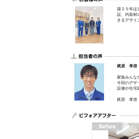
築２５年ほ
設、内装材
きるデザイ
梶原 孝啓
家族みんな
今回のデザ
設備や住宅
梶原 孝啓