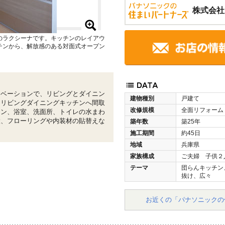
株式会社
のラクシーナです。キッチンのレイアウ
チンから、解放感のある対面式オープン
ノベーションで、リビングとダイニン
建物種別
戸建て
なリビングダイニングキッチンへ間取
改修規模
全面リフォーム
チン、浴室、洗面所、トイレの水まわ
設、フローリングや内装材の貼替えな
築年数
築25年
施工期間
約45日
地域
兵庫県
家族構成
ご夫婦 子供２
テーマ
団らんキッチン
抜け、広々
お近くの「パナソニックの