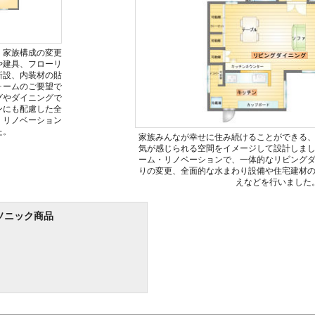
、家族構成の変更
や建具、フローリ
新設、内装材の貼
ォームのご要望で
グやダイニングで
ンにも配慮した全
・リノベーション
た。
家族みんなが幸せに住み続けることができる
気が感じられる空間をイメージして設計しま
ーム・リノベーションで、一体的なリビング
りの変更、全面的な水まわり設備や住宅建材
えなどを行いました
ソニック商品