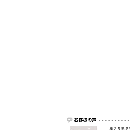
築２５年ほ