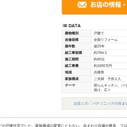
建物種別
戸建て
改修規模
全面リフォーム
築年数
築25年
総工事面積
約70m
2
施工期間
約45日
総工事費
約1000万円
地域
兵庫県
家族構成
ご夫婦 子供２人
テーマ
団らんキッチン、バ
抜け、広々
お近くの「パナソニックの住ま
どの戸建住宅でした。家族構成の変更にともない、水まわり設備や建具、フ