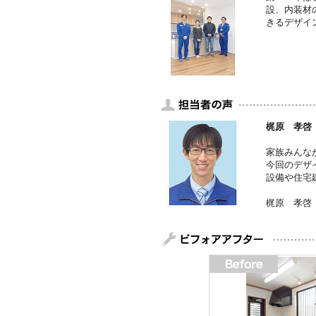
設、内装材
きるデザイ
梶原 孝啓
家族みんな
今回のデザ
設備や住宅
梶原 孝啓