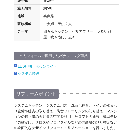
築年数
築20年
施工期間
約50日
地域
兵庫県
家族構成
ご夫婦 子供２人
テーマ
団らんキッチン、バリアフリー、明るい部
屋、吹き抜け、広々
このリフォームで採用したパナソニック商品
LED照明 ダウンライト
システム階段
リフォームポイント
システムキッチン、システムバス、洗面化粧台、トイレの水まわ
り設備や建具の取り替え、防音フローリングの貼り替え、マンシ
ョンの最上階の天井裏の空間を利用したロフトの新設、薄型テレ
ビの壁かけ、クロスやフロアタイルなどの内装材の貼り替えなど
の全面的なデザインリフォーム・リノベーションを行いました。