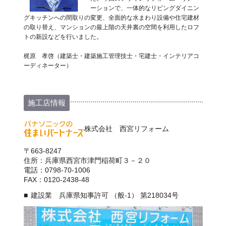
ーションで、一体的なリビングダイニン
グキッチンへの間取りの変更、全面的な水まわり設備や住宅建材
の取り替え、マンションの最上階の天井裏の空間を利用したロフ
トの新設などを行いました。
梶原 孝啓（建築士・建築施工管理技士・宅建士・インテリアコ
ーディネーター）
施工店情報
株式会社 西宮リフォーム
〒663-8247
住所：兵庫県西宮市津門稲荷町３－２０
電話：0798-70-1006
FAX：0120-2438-48
建設業 兵庫県知事許可 （般-1） 第218034号