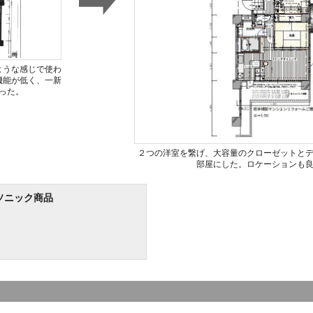
ような感じで使わ
機能が低く、一新
った。
２つの洋室を繋げ、大容量のクローゼットと
部屋にした。ロケーションも
ソニック商品