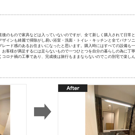
直後のもので家具などは入っていないのですが、全て新しく購入されて日常
デザインも綺麗で掃除がし易い浴室・洗面・トイレ・キッチンと全てパナソ
グレード感のあるお住まいになったと思います。購入時にはすべての設備も
、お客様が満足するには足らないもので一つひとつを自分の暮らしの為に丁
くコロナ禍の工事であり、完成後は旅行もままならないのでこの別宅で楽し