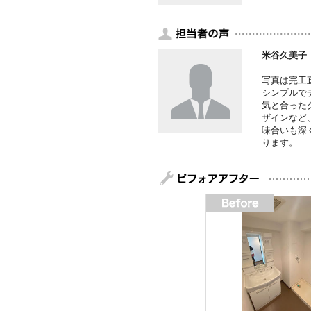
米谷久美子
写真は完工
シンプルで
気と合った
ザインなど
味合いも深
ります。