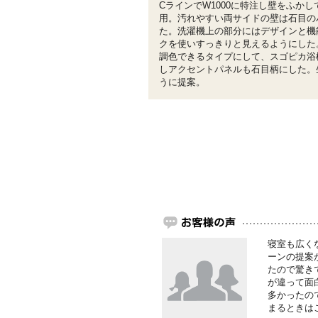
CラインでW1000に特注し壁をふかし
用。汚れやすい両サイドの壁は石目の
た。洗濯機上の部分にはデザインと機
クを使いすっきりと見えるようにした
調色できるタイプにして、スゴピカ浴
しアクセントパネルも石目柄にした。
うに提案。
寝室も広く
ーンの提案
たので驚き
が違って面
多かったの
まるときは