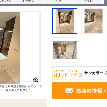
リビング
キッチン
和室
トイレ
サンカラー
で考え両袖壁を鏡面石目のボード
出る事を考えて提案した。