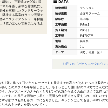
て調整し、三面鏡はＷ900を採
パネルを張り豪華な雰囲気にし
建物種別
マンション
能性を重視したランドリーラッ
改修規模
全面リフォーム
。隣接する浴室はライン照明で
槽やエステケアシャワーを採用
築年数
築25年
生活感の出ない雰囲気になるよ
工事面積
約7m
2
施工期間
約45日
工事費
約170万円
地域
兵庫県
家族構成
2人
テーマ
明るい部屋、広々
お近くの「パナソニックの住ま
なりL型に作って頂いたクローゼットも天井までの高さがありたっぷり収納出
がありこのスタイルを希望しました。ちょっとした開口部の作り方でこんな
です。カップボードの方を向くとリビングの窓から遠くの山が見えて気持ち
白いです。お風呂は掃除がし易くて照明も色や明るさを変えられて楽しいで
ですが家フロも楽しみの一つになりました。キッチンはとても使いやすいの
こちらのキッチンを使いたいです。