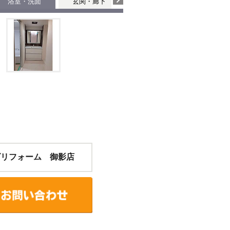
浴室・洗面
玄関・廊下
個室
個室
ズリフォーム 御影店