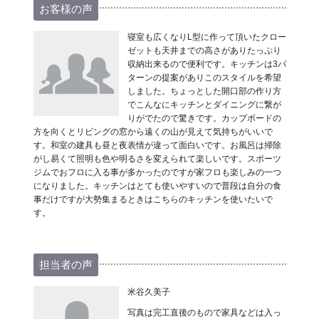
お客様の声
寝室も広くなりL型に作って頂いたクロー
ゼットも天井までの高さがありたっぷり
収納出来るので便利です。キッチンは3パ
ターンの提案がありこのスタイルを希望
しました。ちょっとした開口部の作り方
でこんなにキッチンとダイニングに繋が
りがでたので驚きです。カップボードの
方を向くとリビングの窓から遠くの山が見えて気持ちがいいで
す。和室の建具も昼と夜表情が違って面白いです。お風呂は掃除
がし易くて照明も色や明るさを変えられて楽しいです。スポーツ
ジムでおフロに入る事が多かったのですが家フロも楽しみの一つ
になりました。キッチンはとても使いやすいので普段は自分の食
事だけですが大勢集まるときはこちらのキッチンを使いたいで
す。
担当者の声
米谷久美子
写真は完工直後のもので家具などは入っ