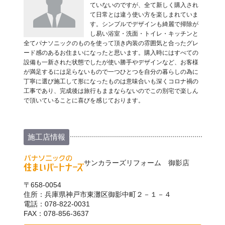
ていないのですが、全て新しく購入され
て日常とは違う使い方を楽しまれていま
す。シンプルでデザインも綺麗で掃除が
し易い浴室・洗面・トイレ・キッチンと
全てパナソニックのものを使って頂き内装の雰囲気と合ったグレ
ード感のあるお住まいになったと思います。購入時にはすべての
設備も一新された状態でしたが使い勝手やデザインなど、お客様
が満足するには足らないもので一つひとつを自分の暮らしの為に
丁寧に選び施工して形になったものは意味合いも深くコロナ禍の
工事であり、完成後は旅行もままならないのでこの別宅で楽しん
で頂いていることに喜びを感じております。
施工店情報
サンカラーズリフォーム 御影店
〒658-0054
住所：兵庫県神戸市東灘区御影中町２－１－４
電話：078-822-0031
FAX：078-856-3637