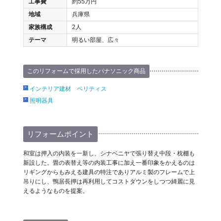
工事費
約55万円
地域
兵庫県
家族構成
2人
テーマ
明るい部屋、広々
このリフォームで採用したパナソニック商品
インテリア建材 ベリティス
照明器具
リフォームポイント
和室は押入の内装を一新し、シナベニヤで張り替え中段・枕棚も
新設した。畳の表替え等の内装工事に加え一番印象をかえるのは
リギングからもみえる建具の特注でありアルミ製のフレームで上
吊りにし、鴨居長押は再利用してコストダウンをしつつ綺麗に見
えるようなものを提案。