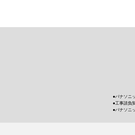
●パナソニ
●工事請負
●パナソニ