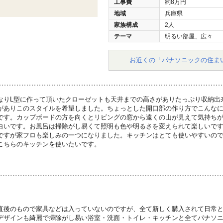
工事費
約8万円
地域
兵庫県
家族構成
2人
テーマ
明るい部屋、広々
お近くの「パナソニックの住ま
なりL型に作って頂いたクローゼットも天井までの高さがありたっぷり収納出
がありこのスタイルを希望しました。ちょっとした開口部の作り方でこんな
です。カップボードの方を向くとリビングの窓から遠くの山が見えて気持ち
白いです。お風呂は掃除がし易くて照明も色や明るさを変えられて楽しいで
ですが家フロも楽しみの一つになりました。キッチンはとても使いやすいの
こちらのキッチンを使いたいです。
直後のもので家具などは入っていないのですが、全て新しく購入されて日常
デザインも綺麗で掃除がし易い浴室・洗面・トイレ・キッチンと全てパナソ