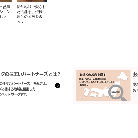
自然豊
長年地域で愛され
ション
た店舗を、娘様世
ちょ
帯との同居をき
っ...