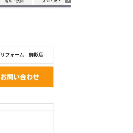
浴室・洗面
玄関・廊下
個室
個室
ズリフォーム 御影店