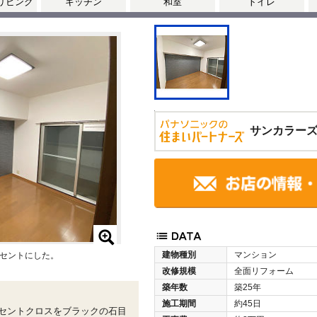
リビング
キッチン
和室
トイレ
サンカラー
建物種別
マンション
セントにした。
改修規模
全面リフォーム
築年数
築25年
施工期間
約45日
セントクロスをブラックの石目