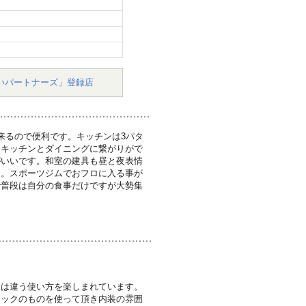
いパートナーズ」登録店
来るので便利です。キッチンは3パタ
にキッチンとダイニングに繋がりがで
がいいです。和室の建具も昼と夜表情
す。スポーツジムでおフロに入る事が
で普段は自分の食事だけですが大勢集
とは違う使い方を楽しまれています。
ニックのものを使って頂き内装の雰囲