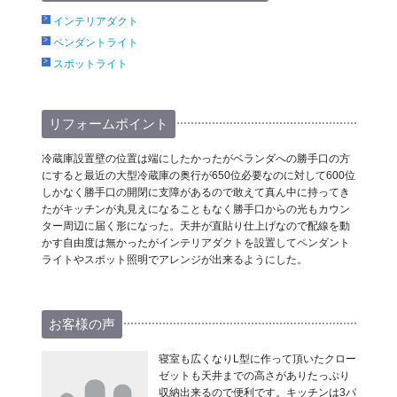
インテリアダクト
ペンダントライト
スポットライト
リフォームポイント
冷蔵庫設置壁の位置は端にしたかったがベランダへの勝手口の方
にすると最近の大型冷蔵庫の奥行が650位必要なのに対して600位
しかなく勝手口の開閉に支障があるので敢えて真ん中に持ってき
たがキッチンが丸見えになることもなく勝手口からの光もカウン
ター周辺に届く形になった。天井が直貼り仕上げなので配線を動
かす自由度は無かったがインテリアダクトを設置してペンダント
ライトやスポット照明でアレンジが出来るようにした。
お客様の声
寝室も広くなりL型に作って頂いたクロー
ゼットも天井までの高さがありたっぷり
収納出来るので便利です。キッチンは3パ