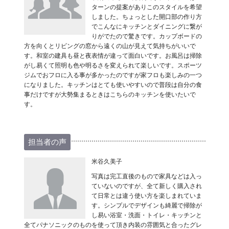
ターンの提案がありこのスタイルを希望
しました。ちょっとした開口部の作り方
でこんなにキッチンとダイニングに繋が
りがでたので驚きです。カップボードの
方を向くとリビングの窓から遠くの山が見えて気持ちがいいで
す。和室の建具も昼と夜表情が違って面白いです。お風呂は掃除
がし易くて照明も色や明るさを変えられて楽しいです。スポーツ
ジムでおフロに入る事が多かったのですが家フロも楽しみの一つ
になりました。キッチンはとても使いやすいので普段は自分の食
事だけですが大勢集まるときはこちらのキッチンを使いたいで
す。
担当者の声
米谷久美子
写真は完工直後のもので家具などは入っ
ていないのですが、全て新しく購入され
て日常とは違う使い方を楽しまれていま
す。シンプルでデザインも綺麗で掃除が
し易い浴室・洗面・トイレ・キッチンと
全てパナソニックのものを使って頂き内装の雰囲気と合ったグレ