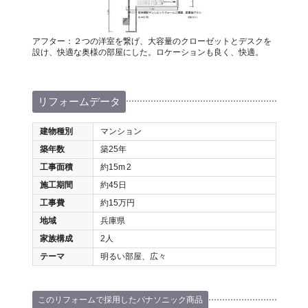
アフター：２つの洋室を繋げ、大容量のクローゼットとデスクを
設け、快適な奥様の部屋にした。ロケーションも良く、快適。
リフォームデータ
建物種別
マンション
築年数
築25年
工事面積
約15m
2
施工期間
約45日
工事費
約15万円
地域
兵庫県
家族構成
2人
テーマ
明るい部屋、広々
このリフォームで採用したパナソニック商品