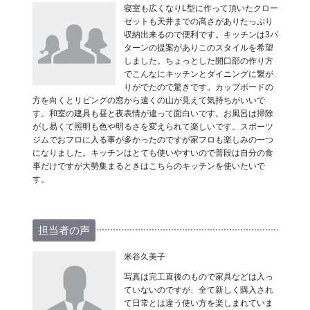
寝室も広くなりL型に作って頂いたクロー
ゼットも天井までの高さがありたっぷり
収納出来るので便利です。キッチンは3パ
ターンの提案がありこのスタイルを希望
しました。ちょっとした開口部の作り方
でこんなにキッチンとダイニングに繋が
りがでたので驚きです。カップボードの
方を向くとリビングの窓から遠くの山が見えて気持ちがいいで
す。和室の建具も昼と夜表情が違って面白いです。お風呂は掃除
がし易くて照明も色や明るさを変えられて楽しいです。スポーツ
ジムでおフロに入る事が多かったのですが家フロも楽しみの一つ
になりました。キッチンはとても使いやすいので普段は自分の食
事だけですが大勢集まるときはこちらのキッチンを使いたいで
す。
担当者の声
米谷久美子
写真は完工直後のもので家具などは入っ
ていないのですが、全て新しく購入され
て日常とは違う使い方を楽しまれていま