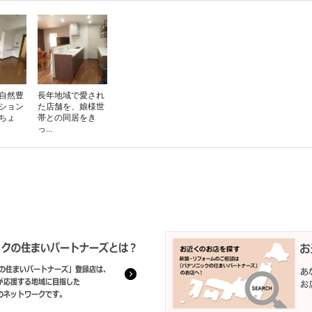
自然豊
長年地域で愛され
ション
た店舗を、娘様世
ちょ
帯との同居をき
っ...