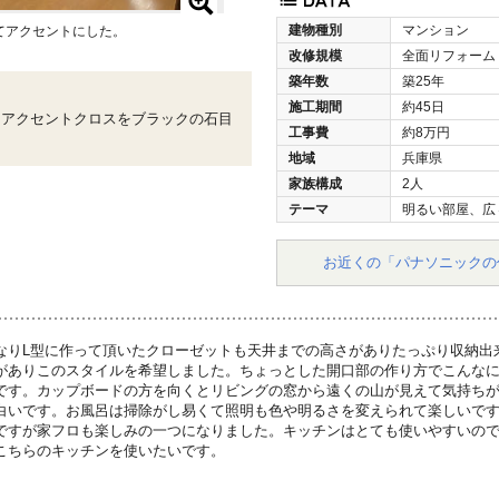
建物種別
マンション
てアクセントにした。
改修規模
全面リフォーム
築年数
築25年
施工期間
約45日
。アクセントクロスをブラックの石目
工事費
約8万円
地域
兵庫県
家族構成
2人
テーマ
明るい部屋、広
お近くの「パナソニックの
なりL型に作って頂いたクローゼットも天井までの高さがありたっぷり収納出
がありこのスタイルを希望しました。ちょっとした開口部の作り方でこんな
です。カップボードの方を向くとリビングの窓から遠くの山が見えて気持ち
白いです。お風呂は掃除がし易くて照明も色や明るさを変えられて楽しいで
ですが家フロも楽しみの一つになりました。キッチンはとても使いやすいの
こちらのキッチンを使いたいです。