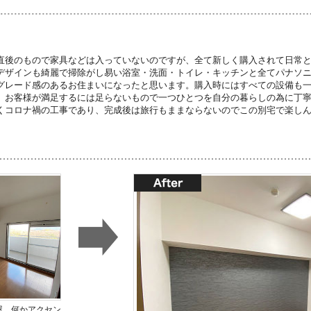
直後のもので家具などは入っていないのですが、全て新しく購入されて日常
デザインも綺麗で掃除がし易い浴室・洗面・トイレ・キッチンと全てパナソ
グレード感のあるお住まいになったと思います。購入時にはすべての設備も
、お客様が満足するには足らないもので一つひとつを自分の暮らしの為に丁
くコロナ禍の工事であり、完成後は旅行もままならないのでこの別宅で楽し
屋。何かアクセン