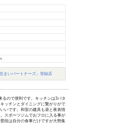
々
住まいパートナーズ」登録店
来るので便利です。キッチンは3パタ
にキッチンとダイニングに繋がりがで
がいいです。和室の建具も昼と夜表情
す。スポーツジムでおフロに入る事が
で普段は自分の食事だけですが大勢集