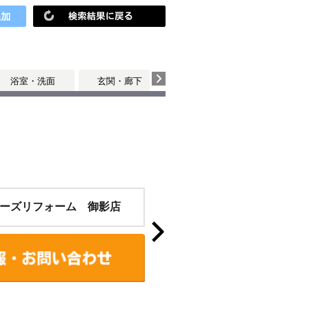
浴室・洗面
玄関・廊下
個室
個室
ーズリフォーム 御影店