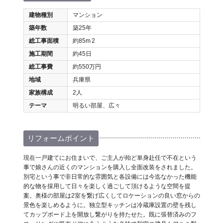
建物種別
マンション
築年数
築25年
総工事面積
約85m
2
施工期間
約45日
総工事費
約550万円
地域
兵庫県
家族構成
2人
テーマ
明るい部屋、広々
リフォームポイント
現在一戸建てにお住まいで、ご主人が殆ど単身赴任で不在という
事で娘さんの近くのマンションを購入し全面改装をされました。
別宅という事で非日常的な雰囲気と各設備には今迄なかった機能
的な物を採用して日々を楽しく過ごして頂けるような空間を提
案。奥様の部屋は2室を繋げ広くしてロケーションの良い窓からの
景色を楽しめるように。独立型キッチンは冷蔵庫設置の壁を残し
てカップボード上を開放し繋がりを持たせた。既に張替済みのフ