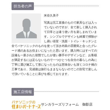
担当者の声
米谷久美子
写真は完工直後のもので家具などは入っ
ていないのですが、全て新しく購入され
て日常とは違う使い方を楽しまれていま
す。シンプルでデザインも綺麗で掃除が
し易い浴室・洗面・トイレ・キッチンと
全てパナソニックのものを使って頂き内装の雰囲気と合ったグレ
ード感のあるお住まいになったと思います。購入時にはすべての
設備も一新された状態でしたが使い勝手やデザインなど、お客様
が満足するには足らないもので一つひとつを自分の暮らしの為に
丁寧に選び施工して形になったものは意味合いも深くコロナ禍の
工事であり、完成後は旅行もままならないのでこの別宅で楽しん
で頂いていることに喜びを感じております。
施工店情報
サンカラーズリフォーム 御影店