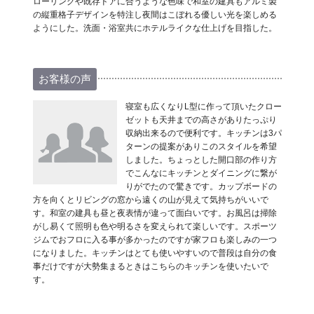
ローリングや既存ドアに合うような色味で和室の建具もアルミ製
の縦重格子デザインを特注し夜間はこぼれる優しい光を楽しめる
ようにした。洗面・浴室共にホテルライクな仕上げを目指した。
お客様の声
寝室も広くなりL型に作って頂いたクロー
ゼットも天井までの高さがありたっぷり
収納出来るので便利です。キッチンは3パ
ターンの提案がありこのスタイルを希望
しました。ちょっとした開口部の作り方
でこんなにキッチンとダイニングに繋が
りがでたので驚きです。カップボードの
方を向くとリビングの窓から遠くの山が見えて気持ちがいいで
す。和室の建具も昼と夜表情が違って面白いです。お風呂は掃除
がし易くて照明も色や明るさを変えられて楽しいです。スポーツ
ジムでおフロに入る事が多かったのですが家フロも楽しみの一つ
になりました。キッチンはとても使いやすいので普段は自分の食
事だけですが大勢集まるときはこちらのキッチンを使いたいで
す。