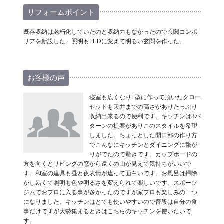
リフォームポイント
既存収納は老朽化していたのと収納力もなかったので玄関コンポ
リアを新設した。照明もLEDに変えて明るい玄関を作った。
お客様の声
寝室も広くなりL型に作って頂いたクロー
ゼットも天井までの高さがありたっぷり
収納出来るので便利です。キッチンは3パ
ターンの提案がありこのスタイルを希望
しました。ちょっとした開口部の作り方
でこんなにキッチンとダイニングに繋が
りがでたので驚きです。カップボードの
方を向くとリビングの窓から遠くの山が見えて気持ちがいいで
す。和室の建具も昼と夜表情が違って面白いです。お風呂は掃除
がし易くて照明も色や明るさを変えられて楽しいです。スポーツ
ジムでおフロに入る事が多かったのですが家フロも楽しみの一つ
になりました。キッチンはとても使いやすいので普段は自分の食
事だけですが大勢集まるときはこちらのキッチンを使いたいで
す。