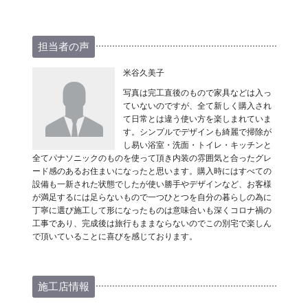
担当者の声
米谷久美子
写真は完工直後のもので家具などは入っ
ていないのですが、全て新しく購入され
て日常とは違う使い方を楽しまれていま
す。シンプルでデザインも綺麗で掃除が
し易い浴室・洗面・トイレ・キッチンと
全てパナソニックのものを使って頂き内装の雰囲気と合ったグレ
ード感のあるお住まいになったと思います。購入時にはすべての
設備も一新された状態でしたが使い勝手やデザインなど、お客様
が満足するには足らないもので一つひとつを自分の暮らしの為に
丁寧に選び施工して形になったものは意味合いも深くコロナ禍の
工事であり、完成後は旅行もままならないのでこの別宅で楽しん
で頂いていることに喜びを感じております。
施工店情報