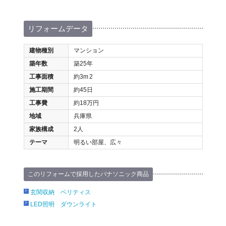
リフォームデータ
建物種別
マンション
築年数
築25年
工事面積
約3m
2
施工期間
約45日
工事費
約18万円
地域
兵庫県
家族構成
2人
テーマ
明るい部屋、広々
このリフォームで採用したパナソニック商品
玄関収納 ベリティス
LED照明 ダウンライト