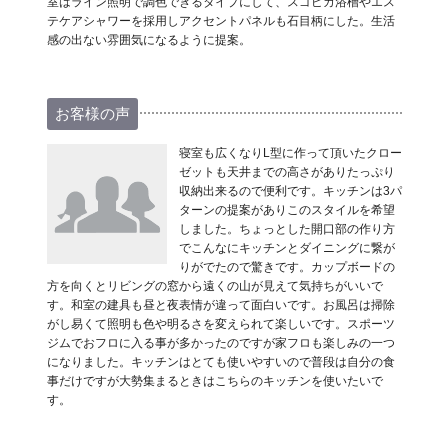
室はライン照明で調色できるタイプにして、スゴピカ浴槽やエス
テケアシャワーを採用しアクセントパネルも石目柄にした。生活
感の出ない雰囲気になるように提案。
お客様の声
寝室も広くなりL型に作って頂いたクロー
ゼットも天井までの高さがありたっぷり
収納出来るので便利です。キッチンは3パ
ターンの提案がありこのスタイルを希望
しました。ちょっとした開口部の作り方
でこんなにキッチンとダイニングに繋が
りがでたので驚きです。カップボードの
方を向くとリビングの窓から遠くの山が見えて気持ちがいいで
す。和室の建具も昼と夜表情が違って面白いです。お風呂は掃除
がし易くて照明も色や明るさを変えられて楽しいです。スポーツ
ジムでおフロに入る事が多かったのですが家フロも楽しみの一つ
になりました。キッチンはとても使いやすいので普段は自分の食
事だけですが大勢集まるときはこちらのキッチンを使いたいで
す。