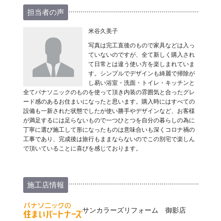
担当者の声
米谷久美子
写真は完工直後のもので家具などは入っ
ていないのですが、全て新しく購入され
て日常とは違う使い方を楽しまれていま
す。シンプルでデザインも綺麗で掃除が
し易い浴室・洗面・トイレ・キッチンと
全てパナソニックのものを使って頂き内装の雰囲気と合ったグレ
ード感のあるお住まいになったと思います。購入時にはすべての
設備も一新された状態でしたが使い勝手やデザインなど、お客様
が満足するには足らないもので一つひとつを自分の暮らしの為に
丁寧に選び施工して形になったものは意味合いも深くコロナ禍の
工事であり、完成後は旅行もままならないのでこの別宅で楽しん
で頂いていることに喜びを感じております。
施工店情報
サンカラーズリフォーム 御影店