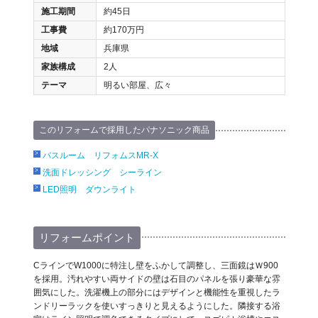
施工期間
約45日
工事費
約170万円
地域
兵庫県
家族構成
2人
テーマ
明るい部屋、広々
このリフォームで採用したパナソニック商品
バスルーム リフォムスMR-X
洗面ドレッシング シーライン
LED照明 ダウンライト
リフォームポイント
CラインでW1000に特注し壁をふかして調整し、三面鏡はＷ900
を採用。汚れやすい両サイドの壁は石目のパネルを張り豪華な雰
囲気にした。洗濯機上の部分にはデザインと機能性を重視したラ
ンドリーラックを使いすっきりと見えるようにした。隣接する浴