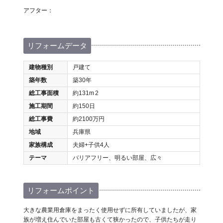
アフター：
リフォームデータ
建物種別
戸建て
築年数
築30年
総工事面積
約131m
2
施工期間
約150日
総工事費
約2100万円
地域
兵庫県
家族構成
夫婦+子供4人
テーマ
バリアフリー、明るい部屋、広々
リフォームポイント
大きな農業用倉庫をまったく使用せずに所有していましたが、家
族が増え住んでいた部屋も古くて狭かったので、子供たちが走り