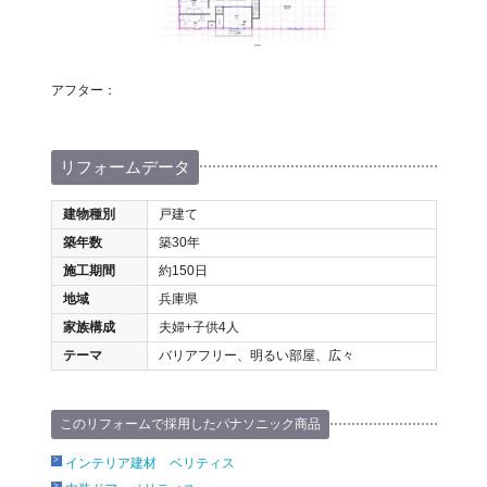
アフター：
リフォームデータ
建物種別
戸建て
築年数
築30年
施工期間
約150日
地域
兵庫県
家族構成
夫婦+子供4人
テーマ
バリアフリー、明るい部屋、広々
このリフォームで採用したパナソニック商品
インテリア建材 ベリティス