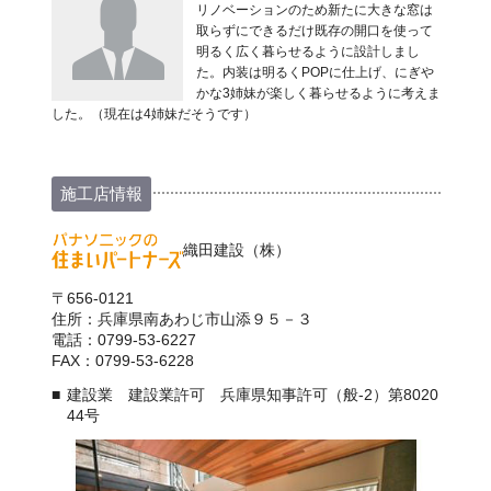
リノベーションのため新たに大きな窓は
取らずにできるだけ既存の開口を使って
明るく広く暮らせるように設計しまし
た。内装は明るくPOPに仕上げ、にぎや
かな3姉妹が楽しく暮らせるように考えま
した。（現在は4姉妹だそうです）
施工店情報
織田建設（株）
〒656-0121
住所：兵庫県南あわじ市山添９５－３
電話：0799-53-6227
FAX：0799-53-6228
建設業 建設業許可 兵庫県知事許可（般-2）第8020
44号