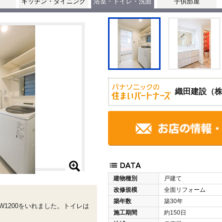
キッチン・ダイニング
浴室・トイレ・洗面
子供部屋
織田建設（
建物種別
戸建て
改修規模
全面リフォーム
築年数
築30年
1200をいれました。トイレは
施工期間
約150日