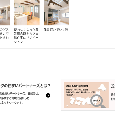
のゲス
使わなくなった農
住み継いでいく家
る大空
業用倉庫をカフェ
があるお
風住宅にリノベー
ション