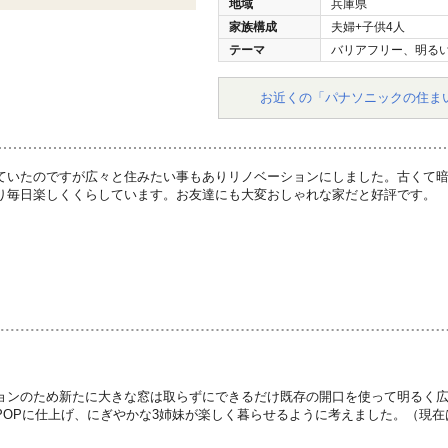
地域
兵庫県
家族構成
夫婦+子供4人
テーマ
バリアフリー、明る
お近くの「パナソニックの住ま
ていたのですが広々と住みたい事もありリノベーションにしました。古くて
り毎日楽しくくらしています。お友達にも大変おしゃれな家だと好評です。
ョンのため新たに大きな窓は取らずにできるだけ既存の開口を使って明るく
POPに仕上げ、にぎやかな3姉妹が楽しく暮らせるように考えました。（現在