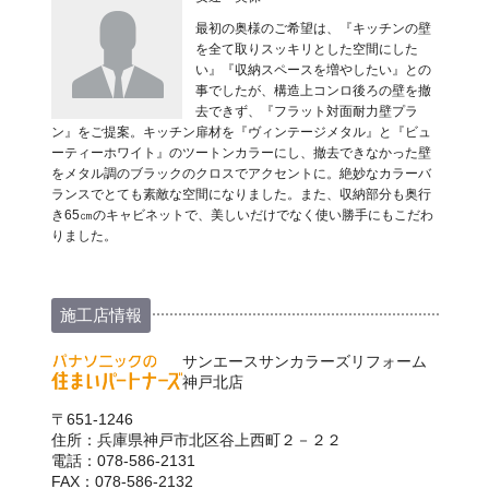
最初の奥様のご希望は、『キッチンの壁
を全て取りスッキリとした空間にした
い』『収納スペースを増やしたい』との
事でしたが、構造上コンロ後ろの壁を撤
去できず、『フラット対面耐力壁プラ
ン』をご提案。キッチン扉材を『ヴィンテージメタル』と『ビュ
ーティーホワイト』のツートンカラーにし、撤去できなかった壁
をメタル調のブラックのクロスでアクセントに。絶妙なカラーバ
ランスでとても素敵な空間になりました。また、収納部分も奥行
き65㎝のキャビネットで、美しいだけでなく使い勝手にもこだわ
りました。
施工店情報
サンエースサンカラーズリフォーム
神戸北店
〒651-1246
住所：兵庫県神戸市北区谷上西町２－２２
電話：078-586-2131
FAX：078-586-2132