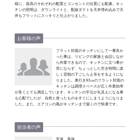
様に、器具のそれぞれの配置とコンセントの位置にも配慮。キッ
チンの照明は、ダウンライトと、配線ダクトを天井埋め込みで天
井もフラットにスッキリと仕上がりました。
お客様の声
フラット対面のキッチンにして一番良か
った事は、リビングの家族と会話しなが
ら作業できるので、キッチンに立つ事が
苦にならず、ちょっとした空き時間に楽
しく翌朝の下ごしらえ等をするようにな
りました。奥行き93㎝のフラット対面の
キッチンは調理スペースが広く作業効率
が良くとても満足しています。キッチンの手元が丸見えになる事
も心配でしたが、自然と使ったものをすぐにしまうようになりま
した。また、エアコンの風がキッチンまで届くので快適です。
担当者の声
安達 美保