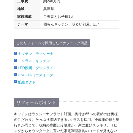
工事費
約240万円
地域
兵庫県
家族構成
ご夫妻とお子様1人
テーマ
団らんキッチン、明るい部屋、広々
このリフォームで採用したパナソニック商品
キッチン ラクシーナ
Ｌクラス キッチン
LED照明 ダウンライト
USUI-TA［ウスイータ］
配線ダクト
リフォームポイント
キッチンはラクシーナフラット対面。奥行き65㎝の収納のは奥様
のこだわり。たっぷり収納できるLクラスを採用。冷蔵庫の扉と奥
行きが同じで、収納の扉面と冷蔵庫が一列に並びスッキリ。リビ
ングからカウンター上に置いた家電調理器具のコードが見えない