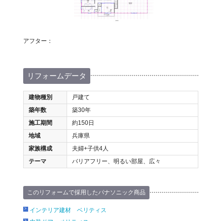
アフター：
リフォームデータ
建物種別
戸建て
築年数
築30年
施工期間
約150日
地域
兵庫県
家族構成
夫婦+子供4人
テーマ
バリアフリー、明るい部屋、広々
このリフォームで採用したパナソニック商品
インテリア建材 ベリティス