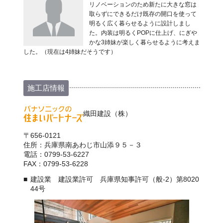
リノベーションのため新たに大きな窓は
取らずにできるだけ既存の開口を使って
明るく広く暮らせるように設計しまし
た。内装は明るくPOPに仕上げ、にぎや
かな3姉妹が楽しく暮らせるように考えま
した。（現在は4姉妹だそうです）
施工店情報
織田建設（株）
〒656-0121
住所：兵庫県南あわじ市山添９５－３
電話：0799-53-6227
FAX：0799-53-6228
建設業 建設業許可 兵庫県知事許可（般-2）第8020
44号